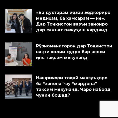
«Ба духтарам иҷозаи эҷодкориро
медиҳам, ба ҳамсарам — не».
Дар Тоҷикистон вазъи занонро
дар санъат пажуҳиш карданд
Рӯзноманигорон дар Тоҷикистон
вақти холии худро бар асоси
ҷинс тақсим мекунанд
Нашрияҳои тоҷикӣ мавзуъҳоро
ба “занона”-ву “мардона”
тақсим мекунанд. Чаро набояд
чунин бошад?