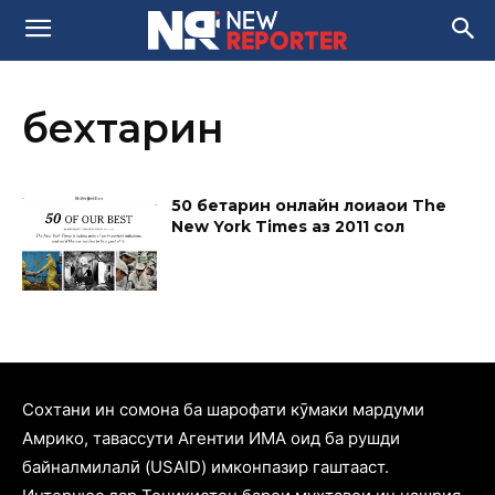
бехтарин
50 беҳтарин онлайн лоиҳаҳои The
New York Times аз 2011 сол
Cохтани ин сомона ба шарофати кӯмаки мардуми
Амрико, тавассути Агентии ИМА оид ба рушди
байналмилалӣ (USAID) имконпазир гаштааст.