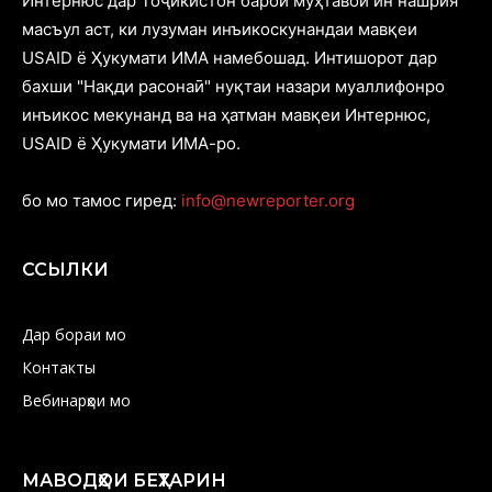
Интернюс дар Тоҷикистон барои муҳтавои ин нашрия
масъул аст, ки лузуман инъикоскунандаи мавқеи
USAID ё Ҳукумати ИМА намебошад. Интишорот дар
бахши "Нақди расонаӣ" нуқтаи назари муаллифонро
инъикос мекунанд ва на ҳатман мавқеи Интернюс,
USAID ё Ҳукумати ИМА-ро.
бо мо тамос гиред:
info@newreporter.org
ССЫЛКИ
Дар бораи мо
Контакты
Вебинарҳои мо
МАВОДҲОИ БЕҲТАРИН