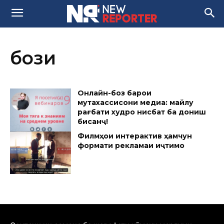
бози
Онлайн-бозӣ барои
мутахассисони медиа: майлу
рағбати худро нисбат ба дониш
бисанҷ!
Филмҳои интерактивӣ ҳамчун
формати рекламаи иҷтимоӣ