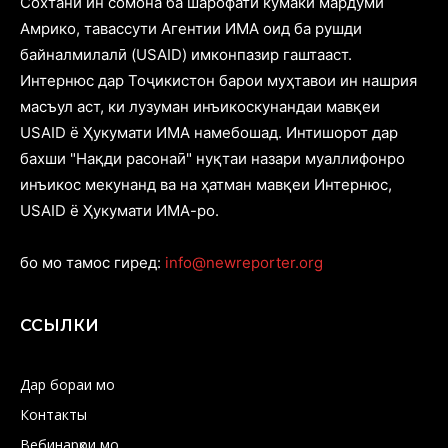
Cохтани ин сомона ба шарофати кӯмаки мардуми
Амрико, тавассути Агентии ИМА оид ба рушди
байналмилалӣ (USAID) имконпазир гаштааст.
Интернюс дар Тоҷикистон барои муҳтавои ин нашрия
масъул аст, ки лузуман инъикоскунандаи мавқеи
USAID ё Ҳукумати ИМА намебошад. Интишорот дар
бахши "Нақди расонаӣ" нуқтаи назари муаллифонро
инъикос мекунанд ва на ҳатман мавқеи Интернюс,
USAID ё Ҳукумати ИМА-ро.
бо мо тамос гиред:
info@newreporter.org
ССЫЛКИ
Дар бораи мо
Контакты
Вебинарҳои мо