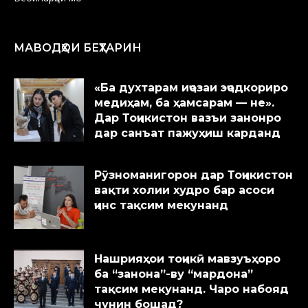
МАВОДҲОИ БЕҲТАРИН
«Ба духтарам иҷозаи эҷодкориро
медиҳам, ба ҳамсарам — не».
Дар Тоҷикистон вазъи занонро
дар санъат пажуҳиш карданд
Рӯзноманигорон дар Тоҷикистон
вақти холии худро бар асоси
ҷинс тақсим мекунанд
Нашрияҳои тоҷикӣ мавзуъҳоро
ба “занона”-ву “мардона”
тақсим мекунанд. Чаро набояд
чунин бошад?