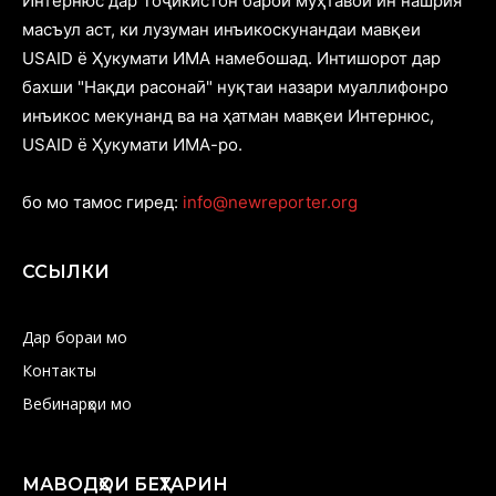
Интернюс дар Тоҷикистон барои муҳтавои ин нашрия
масъул аст, ки лузуман инъикоскунандаи мавқеи
USAID ё Ҳукумати ИМА намебошад. Интишорот дар
бахши "Нақди расонаӣ" нуқтаи назари муаллифонро
инъикос мекунанд ва на ҳатман мавқеи Интернюс,
USAID ё Ҳукумати ИМА-ро.
бо мо тамос гиред:
info@newreporter.org
ССЫЛКИ
Дар бораи мо
Контакты
Вебинарҳои мо
МАВОДҲОИ БЕҲТАРИН