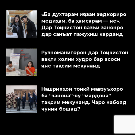
«Ба духтарам иҷозаи эҷодкориро
медиҳам, ба ҳамсарам — не».
Дар Тоҷикистон вазъи занонро
дар санъат пажуҳиш карданд
Рӯзноманигорон дар Тоҷикистон
вақти холии худро бар асоси
ҷинс тақсим мекунанд
Нашрияҳои тоҷикӣ мавзуъҳоро
ба “занона”-ву “мардона”
тақсим мекунанд. Чаро набояд
чунин бошад?