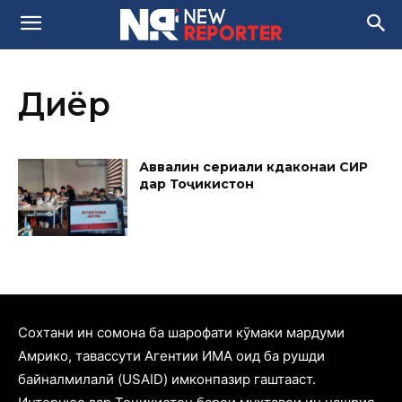
Диёр
Аввалин сериали кӯдаконаи СИР
дар Тоҷикистон
Cохтани ин сомона ба шарофати кӯмаки мардуми
Амрико, тавассути Агентии ИМА оид ба рушди
байналмилалӣ (USAID) имконпазир гаштааст.