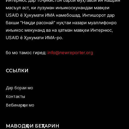
Интернюс дар Тоҷикистон барои муҳтавои ин нашрия
масъул аст, ки лузуман инъикоскунандаи мавқеи
USAID ё Ҳукумати ИМА намебошад. Интишорот дар
бахши "Нақди расонаӣ" нуқтаи назари муаллифонро
инъикос мекунанд ва на ҳатман мавқеи Интернюс,
USAID ё Ҳукумати ИМА-ро.
бо мо тамос гиред:
info@newreporter.org
ССЫЛКИ
Дар бораи мо
Контакты
Вебинарҳои мо
МАВОДҲОИ БЕҲТАРИН