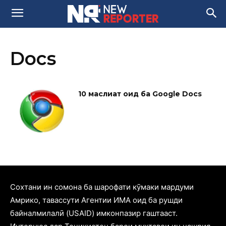
Docs
10 маслиҳат оид ба Google Docs
Cохтани ин сомона ба шарофати кӯмаки мардуми
Амрико, тавассути Агентии ИМА оид ба рушди
байналмилалӣ (USAID) имконпазир гаштааст.