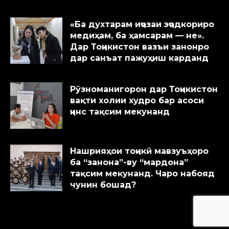
«Ба духтарам иҷозаи эҷодкориро
медиҳам, ба ҳамсарам — не».
Дар Тоҷикистон вазъи занонро
дар санъат пажуҳиш карданд
Рӯзноманигорон дар Тоҷикистон
вақти холии худро бар асоси
ҷинс тақсим мекунанд
Нашрияҳои тоҷикӣ мавзуъҳоро
ба “занона”-ву “мардона”
тақсим мекунанд. Чаро набояд
чунин бошад?