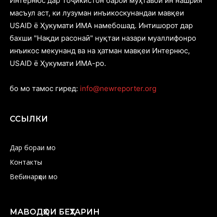
Интернюс дар Тоҷикистон барои муҳтавои ин нашрия
масъул аст, ки лузуман инъикоскунандаи мавқеи
USAID ё Ҳукумати ИМА намебошад. Интишорот дар
бахши "Нақди расонаӣ" нуқтаи назари муаллифонро
инъикос мекунанд ва на ҳатман мавқеи Интернюс,
USAID ё Ҳукумати ИМА-ро.
бо мо тамос гиред:
info@newreporter.org
ССЫЛКИ
Дар бораи мо
Контакты
Вебинарҳои мо
МАВОДҲОИ БЕҲТАРИН