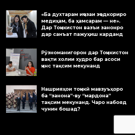
«Ба духтарам иҷозаи эҷодкориро
медиҳам, ба ҳамсарам — не».
Дар Тоҷикистон вазъи занонро
дар санъат пажуҳиш карданд
Рӯзноманигорон дар Тоҷикистон
вақти холии худро бар асоси
ҷинс тақсим мекунанд
Нашрияҳои тоҷикӣ мавзуъҳоро
ба “занона”-ву “мардона”
тақсим мекунанд. Чаро набояд
чунин бошад?