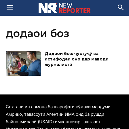
додаҳои боз
Додаҳои боз: ҷустуҷӯ ва
истифодаи онҳо дар маводи
журналистӣ
Cохтани ин сомона ба шарофати кӯмаки мардуми
Амрико, тавассути Агентии ИМА оид ба рушди
байналмилалӣ (USAID) имконпазир гаштааст.