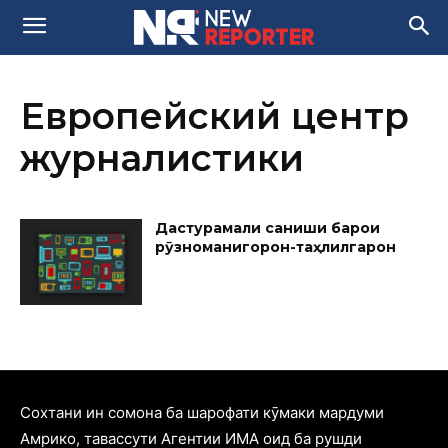
Европейский центр
журналистики
Дастурамали санҷиши барои
рӯзноманигорон-таҳлилгарон
Cохтани ин сомона ба шарофати кӯмаки мардуми
Амрико, тавассути Агентии ИМА оид ба рушди