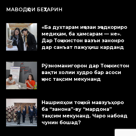
МАВОДҲОИ БЕҲТАРИН
«Ба духтарам иҷозаи эҷодкориро
медиҳам, ба ҳамсарам — не».
Дар Тоҷикистон вазъи занонро
дар санъат пажуҳиш карданд
Рӯзноманигорон дар Тоҷикистон
вақти холии худро бар асоси
ҷинс тақсим мекунанд
Нашрияҳои тоҷикӣ мавзуъҳоро
ба “занона”-ву “мардона”
тақсим мекунанд. Чаро набояд
чунин бошад?