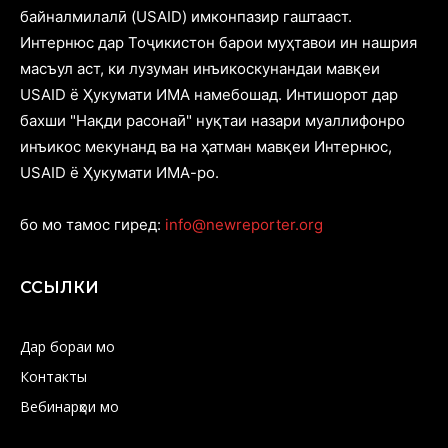
байналмилалӣ (USAID) имконпазир гаштааст.
Интернюс дар Тоҷикистон барои муҳтавои ин нашрия
масъул аст, ки лузуман инъикоскунандаи мавқеи
USAID ё Ҳукумати ИМА намебошад. Интишорот дар
бахши "Нақди расонаӣ" нуқтаи назари муаллифонро
инъикос мекунанд ва на ҳатман мавқеи Интернюс,
USAID ё Ҳукумати ИМА-ро.
бо мо тамос гиред:
info@newreporter.org
ССЫЛКИ
Дар бораи мо
Контакты
Вебинарҳои мо