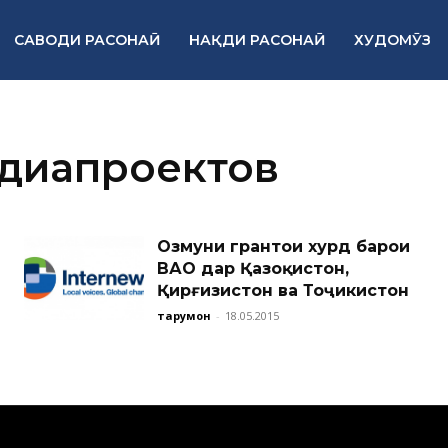
САВОДИ РАСОНАӢ
НАҚДИ РАСОНАӢ
ХУДОМӮЗ
диапроектов
Озмуни грантҳои хурд барои
ВАО дар Қазоқистон,
Қирғизистон ва Тоҷикистон
тарҷумон
-
18.05.2015