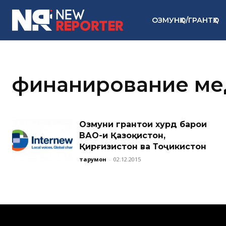
ОЗМУНҲО/ГРАНТҲО
финанирование ме
Озмуни грантҳои хурд барои
ВАО-и Қазоқистон,
Қирғизистон ва Тоҷикистон
тарҷумон
-
02.12.2015