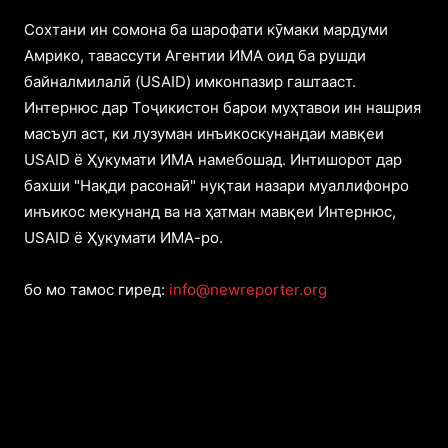
Cохтани ин сомона ба шарофати кӯмаки мардуми
Амрико, тавассути Агентии ИМА оид ба рушди
байналмилалӣ (USAID) имконпазир гаштааст.
Интернюс дар Тоҷикистон барои муҳтавои ин нашрия
масъул аст, ки лузуман инъикоскунандаи мавқеи
USAID ё Ҳукумати ИМА намебошад. Интишорот дар
бахши "Нақди расонаӣ" нуқтаи назари муаллифонро
инъикос мекунанд ва на ҳатман мавқеи Интернюс,
USAID ё Ҳукумати ИМА-ро.
бо мо тамос гиред:
info@newreporter.org