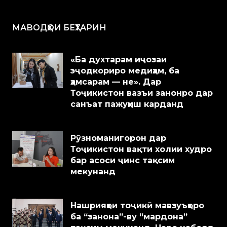
МАВОДҲОИ БЕҲТАРИН
«Ба духтарам иҷозаи
эҷодкориро медиҳам, ба
ҳамсарам — не». Дар
Тоҷикистон вазъи занонро дар
санъат пажуҳиш карданд
Рӯзноманигорон дар
Тоҷикистон вақти холии худро
бар асоси ҷинс тақсим
мекунанд
Нашрияҳои тоҷикӣ мавзуъҳоро
ба “занона”-ву “мардона”