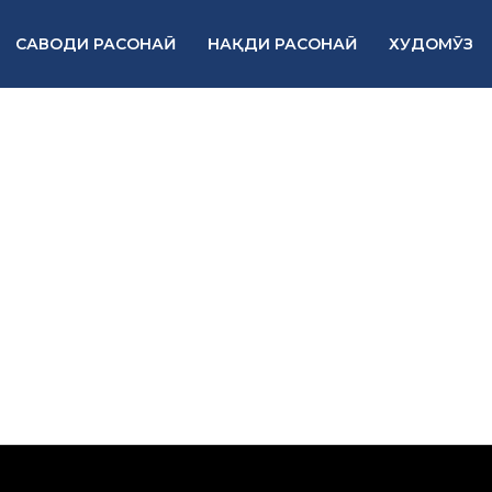
САВОДИ РАСОНАӢ
НАҚДИ РАСОНАӢ
ХУДОМӮЗ