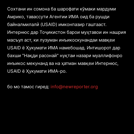
Cохтани ин сомона ба шарофати кӯмаки мардуми
Амрико, тавассути Агентии ИМА оид ба рушди
байналмилалӣ (USAID) имконпазир гаштааст.
Интернюс дар Тоҷикистон барои муҳтавои ин нашрия
масъул аст, ки лузуман инъикоскунандаи мавқеи
USAID ё Ҳукумати ИМА намебошад. Интишорот дар
бахши "Нақди расонаӣ" нуқтаи назари муаллифонро
инъикос мекунанд ва на ҳатман мавқеи Интернюс,
USAID ё Ҳукумати ИМА-ро.
бо мо тамос гиред:
info@newreporter.org