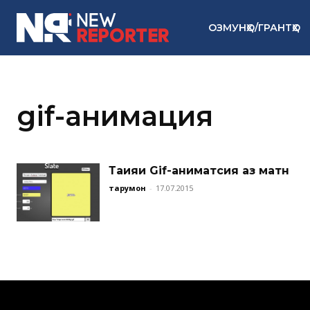
ОЗМУНҲО/ГРАНТҲО
gif-анимация
Таҳияи Gif-аниматсия аз матн
тарҷумон
-
17.07.2015