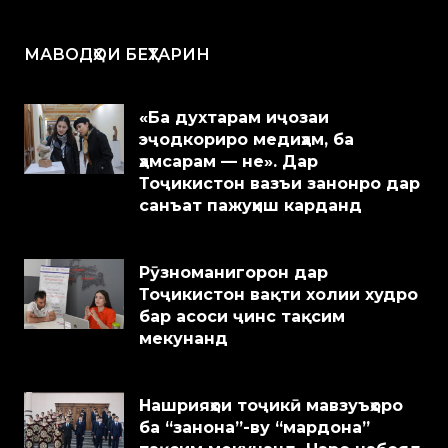
МАВОДҲОИ БЕҲТАРИН
«Ба духтарам иҷозаи
эҷодкориро медиҳам, ба
ҳамсарам — не». Дар
Тоҷикистон вазъи занонро дар
санъат пажуҳиш карданд
Рӯзноманигорон дар
Тоҷикистон вақти холии худро
бар асоси ҷинс тақсим
мекунанд
Нашрияҳои тоҷикӣ мавзуъҳоро
ба “занона”-ву “мардона”