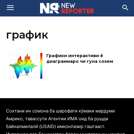
график
Графики интерактиви ё
диаграммаро чи гуна созем
Cохтани ин сомона ба шарофати кӯмаки мардуми
Амрико, тавассути Агентии ИМА оид ба рушди
байналмилалӣ (USAID) имконпазир гаштааст.