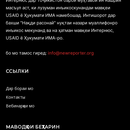
Интернюс дар Тоҷикистон барои муҳтавои ин нашрия
масъул аст, ки лузуман инъикоскунандаи мавқеи
USAID ё Ҳукумати ИМА намебошад. Интишорот дар
бахши "Нақди расонаӣ" нуқтаи назари муаллифонро
инъикос мекунанд ва на ҳатман мавқеи Интернюс,
USAID ё Ҳукумати ИМА-ро.
бо мо тамос гиред:
info@newreporter.org
ССЫЛКИ
Дар бораи мо
Контакты
Вебинарҳои мо
МАВОДҲОИ БЕҲТАРИН