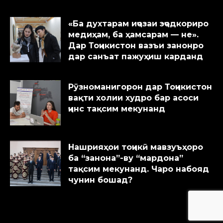
«Ба духтарам иҷозаи эҷодкориро
медиҳам, ба ҳамсарам — не».
Дар Тоҷикистон вазъи занонро
дар санъат пажуҳиш карданд
Рӯзноманигорон дар Тоҷикистон
вақти холии худро бар асоси
ҷинс тақсим мекунанд
Нашрияҳои тоҷикӣ мавзуъҳоро
ба “занона”-ву “мардона”
тақсим мекунанд. Чаро набояд
чунин бошад?