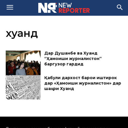
хуҷанд
Дар Душанбе ва Хуҷанд
“Ҳамоиши журналистон”
баргузор гардид
Қабули дархост барои иштирок
дар «Ҳамоиши журналистон» дар
шаҳри Хуҷанд