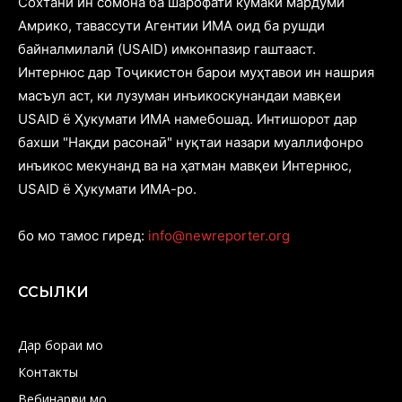
Cохтани ин сомона ба шарофати кӯмаки мардуми
Амрико, тавассути Агентии ИМА оид ба рушди
байналмилалӣ (USAID) имконпазир гаштааст.
Интернюс дар Тоҷикистон барои муҳтавои ин нашрия
масъул аст, ки лузуман инъикоскунандаи мавқеи
USAID ё Ҳукумати ИМА намебошад. Интишорот дар
бахши "Нақди расонаӣ" нуқтаи назари муаллифонро
инъикос мекунанд ва на ҳатман мавқеи Интернюс,
USAID ё Ҳукумати ИМА-ро.
бо мо тамос гиред:
info@newreporter.org
ССЫЛКИ
Дар бораи мо
Контакты
Вебинарҳои мо