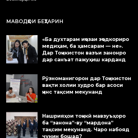
МАВОДҲОИ БЕҲТАРИН
«Ба духтарам иҷозаи эҷодкориро
медиҳам, ба ҳамсарам — не».
Дар Тоҷикистон вазъи занонро
дар санъат пажуҳиш карданд
Рӯзноманигорон дар Тоҷикистон
вақти холии худро бар асоси
ҷинс тақсим мекунанд
Нашрияҳои тоҷикӣ мавзуъҳоро
ба “занона”-ву “мардона”
тақсим мекунанд. Чаро набояд
чунин бошад?