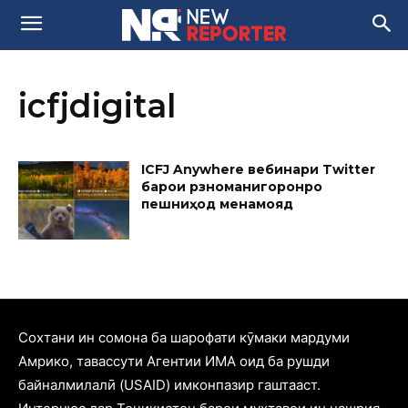
icfjdigital
ICFJ Anywhere вебинари Twitter
барои рӯзноманигоронро
пешниҳод менамояд
Cохтани ин сомона ба шарофати кӯмаки мардуми
Амрико, тавассути Агентии ИМА оид ба рушди
байналмилалӣ (USAID) имконпазир гаштааст.