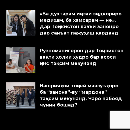
«Ба духтарам иҷозаи эҷодкориро
медиҳам, ба ҳамсарам — не».
Дар Тоҷикистон вазъи занонро
дар санъат пажуҳиш карданд
Рӯзноманигорон дар Тоҷикистон
вақти холии худро бар асоси
ҷинс тақсим мекунанд
Нашрияҳои тоҷикӣ мавзуъҳоро
ба “занона”-ву “мардона”
тақсим мекунанд. Чаро набояд
чунин бошад?