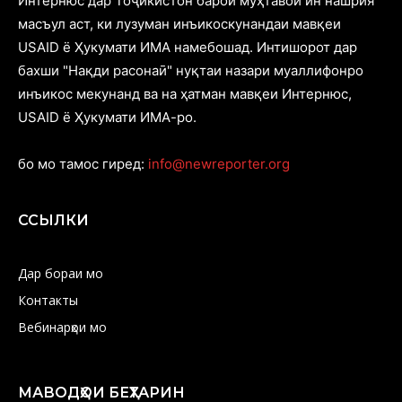
Интернюс дар Тоҷикистон барои муҳтавои ин нашрия
масъул аст, ки лузуман инъикоскунандаи мавқеи
USAID ё Ҳукумати ИМА намебошад. Интишорот дар
бахши "Нақди расонаӣ" нуқтаи назари муаллифонро
инъикос мекунанд ва на ҳатман мавқеи Интернюс,
USAID ё Ҳукумати ИМА-ро.
бо мо тамос гиред:
info@newreporter.org
ССЫЛКИ
Дар бораи мо
Контакты
Вебинарҳои мо
МАВОДҲОИ БЕҲТАРИН