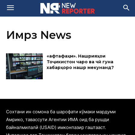
Имрӯз News
«Ҳафтафаҳм». Нашрияҳои
Тоҷикистон чаро ва чӣ гуна
хабарҳоро нашр мекунанд?
Cохтани ин сомона ба шарофати кӯмаки мардуми
Амрико, тавассути Агентии ИМА оид ба рушди
байналмилалӣ (USAID) имконпазир гаштааст.