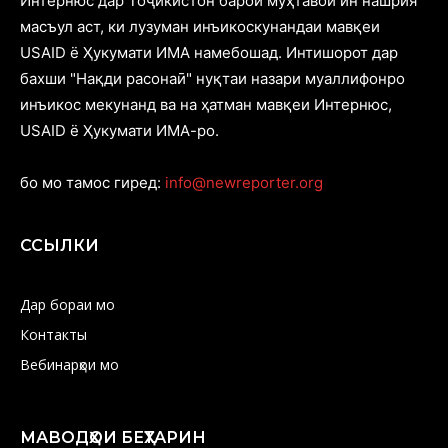
Интернюс дар Тоҷикистон барои муҳтавои ин нашрия
масъул аст, ки лузуман инъикоскунандаи мавқеи
USAID ё Ҳукумати ИМА намебошад. Интишорот дар
бахши "Нақди расонаӣ" нуқтаи назари муаллифонро
инъикос мекунанд ва на ҳатман мавқеи Интернюс,
USAID ё Ҳукумати ИМА-ро.
бо мо тамос гиред:
info@newreporter.org
ССЫЛКИ
Дар бораи мо
Контакты
Вебинарҳои мо
МАВОДҲОИ БЕҲТАРИН