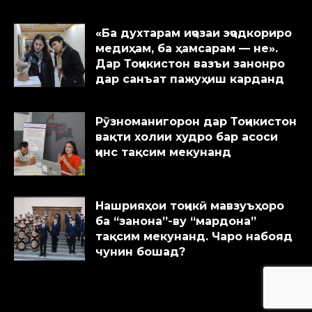
«Ба духтарам иҷозаи эҷодкориро
медиҳам, ба ҳамсарам — не».
Дар Тоҷикистон вазъи занонро
дар санъат пажуҳиш карданд
Рӯзноманигорон дар Тоҷикистон
вақти холии худро бар асоси
ҷинс тақсим мекунанд
Нашрияҳои тоҷикӣ мавзуъҳоро
ба “занона”-ву “мардона”
тақсим мекунанд. Чаро набояд
чунин бошад?