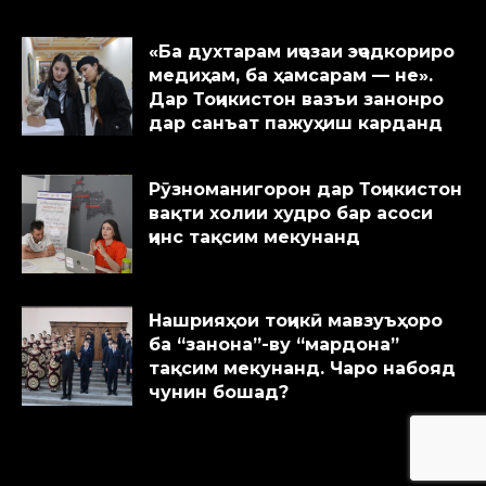
«Ба духтарам иҷозаи эҷодкориро
медиҳам, ба ҳамсарам — не».
Дар Тоҷикистон вазъи занонро
дар санъат пажуҳиш карданд
Рӯзноманигорон дар Тоҷикистон
вақти холии худро бар асоси
ҷинс тақсим мекунанд
Нашрияҳои тоҷикӣ мавзуъҳоро
ба “занона”-ву “мардона”
тақсим мекунанд. Чаро набояд
чунин бошад?