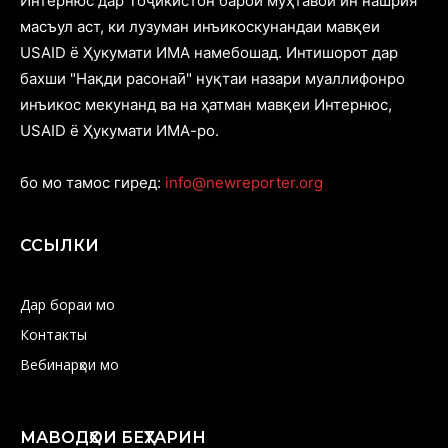
Интернюс дар Тоҷикистон барои муҳтавои ин нашрия
масъул аст, ки лузуман инъикоскунандаи мавқеи
USAID ё Ҳукумати ИМА намебошад. Интишорот дар
бахши "Нақди расонаӣ" нуқтаи назари муаллифонро
инъикос мекунанд ва на ҳатман мавқеи Интернюс,
USAID ё Ҳукумати ИМА-ро.
бо мо тамос гиред:
info@newreporter.org
ССЫЛКИ
Дар бораи мо
Контакты
Вебинарҳои мо
МАВОДҲОИ БЕҲТАРИН