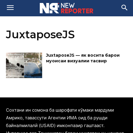
JuxtaposeJS
JuxtaposeJS — як восита барои
муқоисаи визуалии тасвир
Cохтани ин сомона ба шарофати кӯмаки мардуми
Амрико, тавассути Агентии ИМА оид ба рушди
байналмилалӣ (USAID) имконпазир гаштааст.