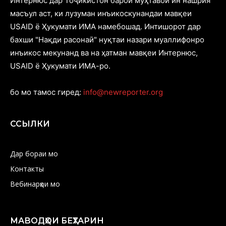
Интернюс дар Тоҷикистон барои муҳтавои ин нашрия
масъул аст, ки лузуман инъикоскунандаи мавқеи
USAID ё Ҳукумати ИМА намебошад. Интишорот дар
бахши "Нақди расонаӣ" нуқтаи назари муаллифонро
инъикос мекунанд ва на ҳатман мавқеи Интернюс,
USAID ё Ҳукумати ИМА-ро.
бо мо тамос гиред:
info@newreporter.org
ССЫЛКИ
Дар бораи мо
Контакты
Вебинарҳои мо
МАВОДҲОИ БЕҲТАРИН