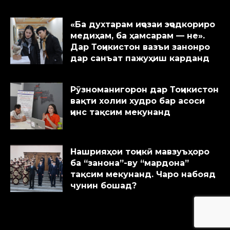
«Ба духтарам иҷозаи эҷодкориро
медиҳам, ба ҳамсарам — не».
Дар Тоҷикистон вазъи занонро
дар санъат пажуҳиш карданд
Рӯзноманигорон дар Тоҷикистон
вақти холии худро бар асоси
ҷинс тақсим мекунанд
Нашрияҳои тоҷикӣ мавзуъҳоро
ба “занона”-ву “мардона”
тақсим мекунанд. Чаро набояд
чунин бошад?