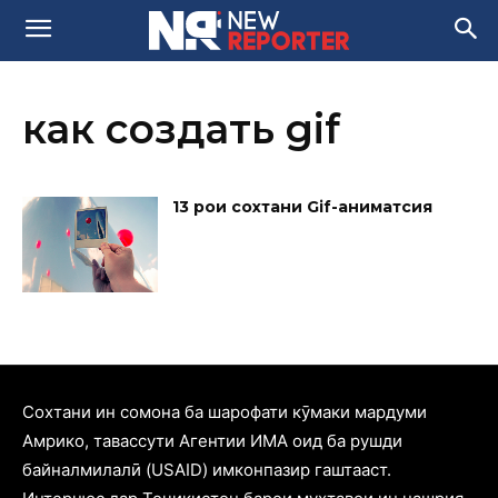
как создать gif
13 роҳи сохтани Gif-аниматсия
Cохтани ин сомона ба шарофати кӯмаки мардуми
Амрико, тавассути Агентии ИМА оид ба рушди
байналмилалӣ (USAID) имконпазир гаштааст.