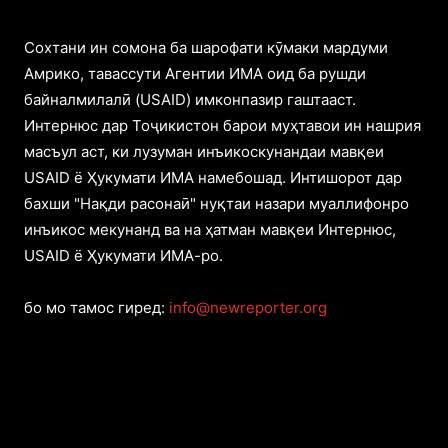
Cохтани ин сомона ба шарофати кӯмаки мардуми
Амрико, тавассути Агентии ИМА оид ба рушди
байналмилалӣ (USAID) имконпазир гаштааст.
Интернюс дар Тоҷикистон барои муҳтавои ин нашрия
масъул аст, ки лузуман инъикоскунандаи мавқеи
USAID ё Ҳукумати ИМА намебошад. Интишорот дар
бахши "Нақди расонаӣ" нуқтаи назари муаллифонро
инъикос мекунанд ва на ҳатман мавқеи Интернюс,
USAID ё Ҳукумати ИМА-ро.
бо мо тамос гиред:
info@newreporter.org