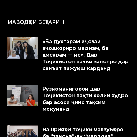
МАВОДҲОИ БЕҲТАРИН
«Ба духтарам иҷозаи
эҷодкориро медиҳам, ба
ҳамсарам — не». Дар
Тоҷикистон вазъи занонро дар
санъат пажуҳиш карданд
Рӯзноманигорон дар
Тоҷикистон вақти холии худро
бар асоси ҷинс тақсим
мекунанд
Нашрияҳои тоҷикӣ мавзуъҳоро
ба “занона”-ву “мардона”