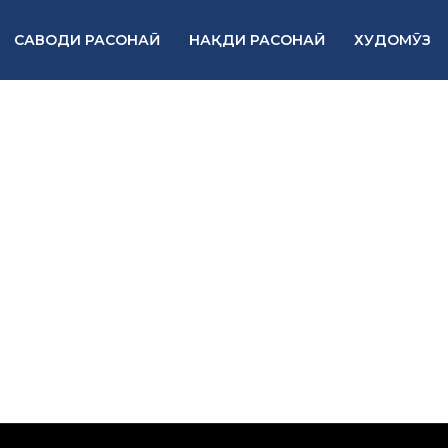
САВОДИ РАСОНАӢ
НАҚДИ РАСОНАӢ
ХУДОМӮЗ