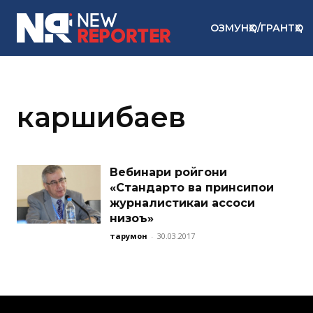
ОЗМУНҲО/ГРАНТҲО
каршибаев
Вебинари ройгони
«Стандартҳо ва принсипҳои
журналистикаи ҳассоси
низоъ»
тарҷумон
-
30.03.2017