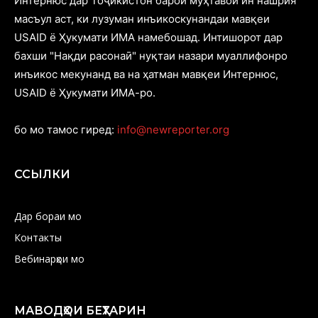
Интернюс дар Тоҷикистон барои муҳтавои ин нашрия
масъул аст, ки лузуман инъикоскунандаи мавқеи
USAID ё Ҳукумати ИМА намебошад. Интишорот дар
бахши "Нақди расонаӣ" нуқтаи назари муаллифонро
инъикос мекунанд ва на ҳатман мавқеи Интернюс,
USAID ё Ҳукумати ИМА-ро.
бо мо тамос гиред:
info@newreporter.org
ССЫЛКИ
Дар бораи мо
Контакты
Вебинарҳои мо
МАВОДҲОИ БЕҲТАРИН