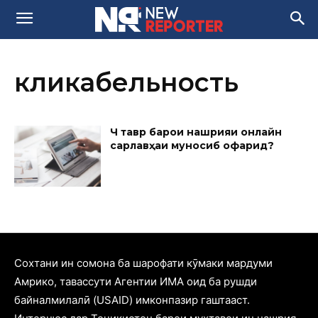
кликабельность
Чӣ тавр барои нашрияи онлайнӣ
сарлавҳаи муносиб офарид?
Cохтани ин сомона ба шарофати кӯмаки мардуми
Амрико, тавассути Агентии ИМА оид ба рушди
байналмилалӣ (USAID) имконпазир гаштааст.