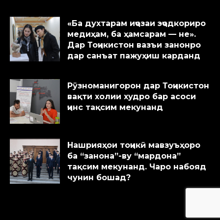
«Ба духтарам иҷозаи эҷодкориро
медиҳам, ба ҳамсарам — не».
Дар Тоҷикистон вазъи занонро
дар санъат пажуҳиш карданд
Рӯзноманигорон дар Тоҷикистон
вақти холии худро бар асоси
ҷинс тақсим мекунанд
Нашрияҳои тоҷикӣ мавзуъҳоро
ба “занона”-ву “мардона”
тақсим мекунанд. Чаро набояд
чунин бошад?