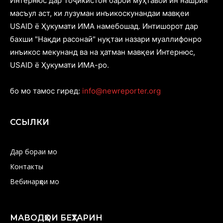
Интернюс дар Тоҷикистон барои муҳтавои ин нашрия
масъул аст, ки лузуман инъикоскунандаи мавқеи
USAID ё Ҳукумати ИМА намебошад. Интишорот дар
бахши "Нақди расонаӣ" нуқтаи назари муаллифонро
инъикос мекунанд ва на ҳатман мавқеи Интернюс,
USAID ё Ҳукумати ИМА-ро.
бо мо тамос гиред:
info@newreporter.org
ССЫЛКИ
Дар бораи мо
Контакты
Вебинарҳои мо
МАВОДҲОИ БЕҲТАРИН