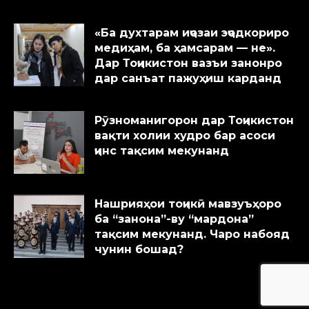
«Ба духтарам иҷозаи эҷодкориро
медиҳам, ба ҳамсарам — не».
Дар Тоҷикистон вазъи занонро
дар санъат пажуҳиш карданд
Рӯзноманигорон дар Тоҷикистон
вақти холии худро бар асоси
ҷинс тақсим мекунанд
Нашрияҳои тоҷикӣ мавзуъҳоро
ба “занона”-ву “мардона”
тақсим мекунанд. Чаро набояд
чунин бошад?