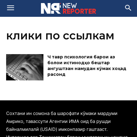
клики по ссылкам
Чӣ тавр психология барои аз
болои истинодҳо бештар
ангуштзанӣ намудан кӯмак хоҳад
расонд
Cохтани ин сомона ба шарофати кӯмаки мардуми
Амрико, тавассути Агентии ИМА оид ба рушди
байналмилалӣ (USAID) имконпазир гаштааст.