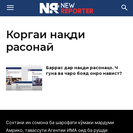
Коргаҳи нақди
расонаӣ
Баррасӣ дар нақди расонаҳо. Чӣ
гуна ва чаро бояд онро навист?
Cохтани ин сомона ба шарофати кӯмаки мардуми
Амрико, тавассути Агентии ИМА оид ба рушди