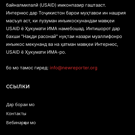
байналмилалӣ (USAID) имконпазир гаштааст.
Интернюс дар Тоҷикистон барои муҳтавои ин нашрия
масъул аст, ки лузуман инъикоскунандаи мавқеи
USAID ё Ҳукумати ИМА намебошад. Интишорот дар
бахши "Нақди расонаӣ" нуқтаи назари муаллифонро
инъикос мекунанд ва на ҳатман мавқеи Интернюс,
USAID ё Ҳукумати ИМА-ро.
бо мо тамос гиред:
info@newreporter.org
ССЫЛКИ
Дар бораи мо
Контакты
Вебинарҳои мо