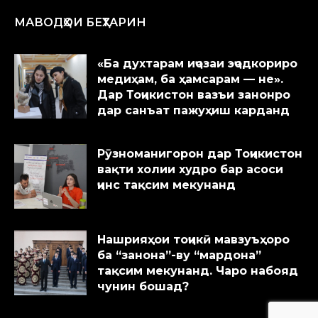
МАВОДҲОИ БЕҲТАРИН
«Ба духтарам иҷозаи эҷодкориро
медиҳам, ба ҳамсарам — не».
Дар Тоҷикистон вазъи занонро
дар санъат пажуҳиш карданд
Рӯзноманигорон дар Тоҷикистон
вақти холии худро бар асоси
ҷинс тақсим мекунанд
Нашрияҳои тоҷикӣ мавзуъҳоро
ба “занона”-ву “мардона”
тақсим мекунанд. Чаро набояд
чунин бошад?