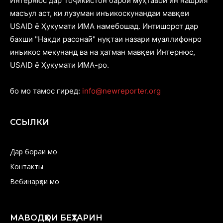
Интернюс дар Тоҷикистон барои муҳтавои ин нашрия
масъул аст, ки лузуман инъикоскунандаи мавқеи
USAID ё Ҳукумати ИМА намебошад. Интишорот дар
бахши "Нақди расонаӣ" нуқтаи назари муаллифонро
инъикос мекунанд ва на ҳатман мавқеи Интернюс,
USAID ё Ҳукумати ИМА-ро.
бо мо тамос гиред:
info@newreporter.org
ССЫЛКИ
Дар бораи мо
Контакты
Вебинарҳои мо
МАВОДҲОИ БЕҲТАРИН