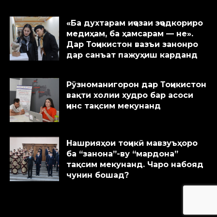
«Ба духтарам иҷозаи эҷодкориро
медиҳам, ба ҳамсарам — не».
Дар Тоҷикистон вазъи занонро
дар санъат пажуҳиш карданд
Рӯзноманигорон дар Тоҷикистон
вақти холии худро бар асоси
ҷинс тақсим мекунанд
Нашрияҳои тоҷикӣ мавзуъҳоро
ба “занона”-ву “мардона”
тақсим мекунанд. Чаро набояд
чунин бошад?