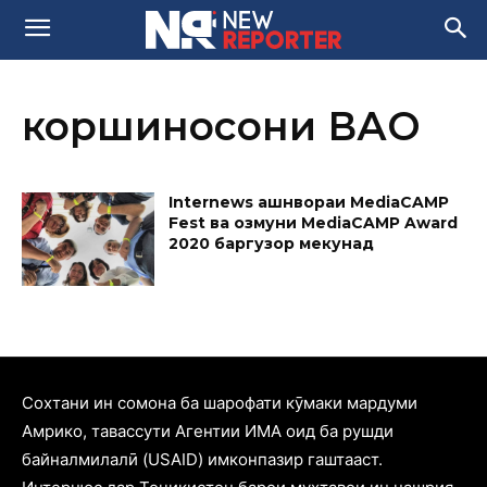
коршиносони ВАО
Internews ҷашнвораи MediaCAMP
Fest ва озмуни MediaCAMP Award
2020 баргузор мекунад
Cохтани ин сомона ба шарофати кӯмаки мардуми
Амрико, тавассути Агентии ИМА оид ба рушди
байналмилалӣ (USAID) имконпазир гаштааст.