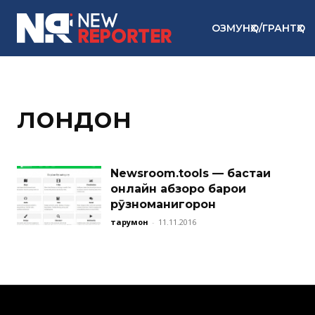
ОЗМУНҲО/ГРАНТҲО
лондон
Newsroom.tools — бастаи
онлайн абзорҳо барои
рӯзноманигорон
тарҷумон
-
11.11.2016