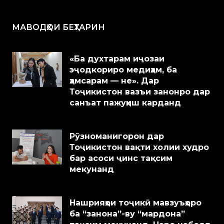
МАВОДҲОИ БЕҲТАРИН
«Ба духтарам иҷозаи
эҷодкориро медиҳам, ба
ҳамсарам — не». Дар
Тоҷикистон вазъи занонро дар
санъат пажуҳиш карданд
Рӯзноманигорон дар
Тоҷикистон вақти холии худро
бар асоси ҷинс тақсим
мекунанд
Нашрияҳои тоҷикӣ мавзуъҳоро
ба “занона”-ву “мардона”