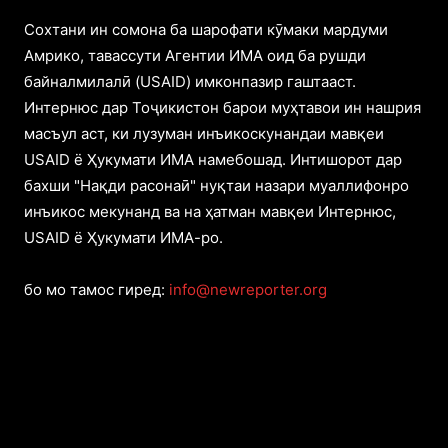
Cохтани ин сомона ба шарофати кӯмаки мардуми
Амрико, тавассути Агентии ИМА оид ба рушди
байналмилалӣ (USAID) имконпазир гаштааст.
Интернюс дар Тоҷикистон барои муҳтавои ин нашрия
масъул аст, ки лузуман инъикоскунандаи мавқеи
USAID ё Ҳукумати ИМА намебошад. Интишорот дар
бахши "Нақди расонаӣ" нуқтаи назари муаллифонро
инъикос мекунанд ва на ҳатман мавқеи Интернюс,
USAID ё Ҳукумати ИМА-ро.
бо мо тамос гиред:
info@newreporter.org