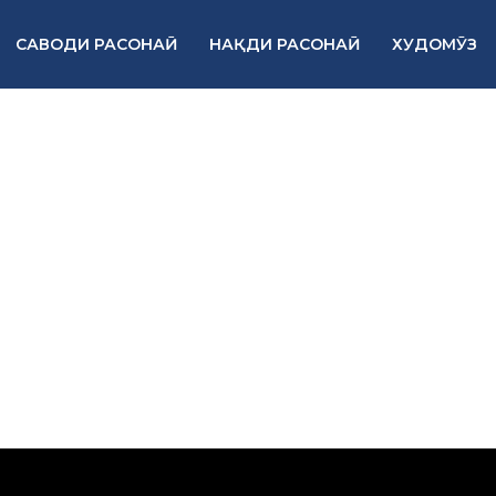
САВОДИ РАСОНАӢ
НАҚДИ РАСОНАӢ
ХУДОМӮЗ