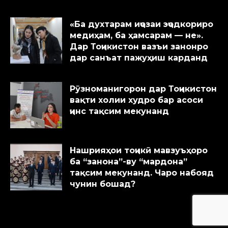
«Ба духтарам иҷозаи эҷодкориро
медиҳам, ба ҳамсарам — не».
Дар Тоҷикистон вазъи занонро
дар санъат пажуҳиш карданд
Рӯзноманигорон дар Тоҷикистон
вақти холии худро бар асоси
ҷинс тақсим мекунанд
Нашрияҳои тоҷикӣ мавзуъҳоро
ба “занона”-ву “мардона”
тақсим мекунанд. Чаро набояд
чунин бошад?