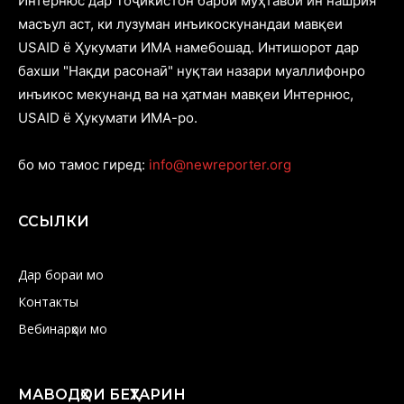
Интернюс дар Тоҷикистон барои муҳтавои ин нашрия
масъул аст, ки лузуман инъикоскунандаи мавқеи
USAID ё Ҳукумати ИМА намебошад. Интишорот дар
бахши "Нақди расонаӣ" нуқтаи назари муаллифонро
инъикос мекунанд ва на ҳатман мавқеи Интернюс,
USAID ё Ҳукумати ИМА-ро.
бо мо тамос гиред:
info@newreporter.org
ССЫЛКИ
Дар бораи мо
Контакты
Вебинарҳои мо
МАВОДҲОИ БЕҲТАРИН