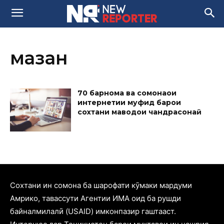
маҳзан
70 барнома ва сомонаҳои
интернетии муфид барои
сохтани маводҳои чандрасонаӣ
Cохтани ин сомона ба шарофати кӯмаки мардуми
Амрико, тавассути Агентии ИМА оид ба рушди
байналмилалӣ (USAID) имконпазир гаштааст.