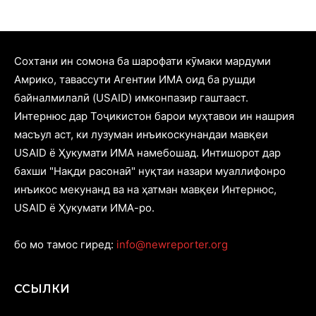
Cохтани ин сомона ба шарофати кӯмаки мардуми
Амрико, тавассути Агентии ИМА оид ба рушди
байналмилалӣ (USAID) имконпазир гаштааст.
Интернюс дар Тоҷикистон барои муҳтавои ин нашрия
масъул аст, ки лузуман инъикоскунандаи мавқеи
USAID ё Ҳукумати ИМА намебошад. Интишорот дар
бахши "Нақди расонаӣ" нуқтаи назари муаллифонро
инъикос мекунанд ва на ҳатман мавқеи Интернюс,
USAID ё Ҳукумати ИМА-ро.
бо мо тамос гиред:
info@newreporter.org
ССЫЛКИ