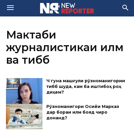
Мактаби
журналистикаи илмӣ
ва тиббӣ
Чӣ гуна машғули рӯзноманигории
тиббӣ шуда, кам ба иштибоҳ роҳ
диҳем?
Рӯзноманигори Осиёи Марказӣ
дар бораи илм бояд чиро
донанд?