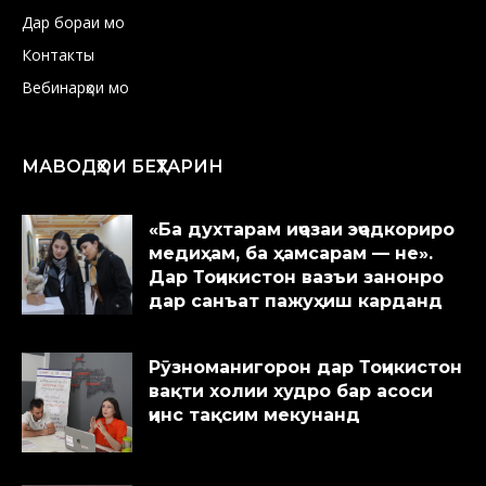
Дар бораи мо
Контакты
Вебинарҳои мо
МАВОДҲОИ БЕҲТАРИН
«Ба духтарам иҷозаи эҷодкориро
медиҳам, ба ҳамсарам — не».
Дар Тоҷикистон вазъи занонро
дар санъат пажуҳиш карданд
Рӯзноманигорон дар Тоҷикистон
вақти холии худро бар асоси
ҷинс тақсим мекунанд