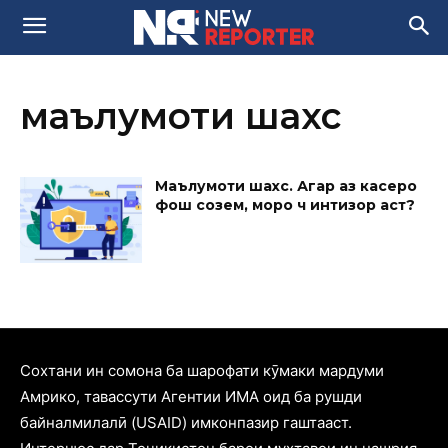
маълумоти шахсӣ
Маълумоти шахсӣ. Агар аз касеро
фош созем, моро чӣ интизор аст?
Cохтани ин сомона ба шарофати кӯмаки мардуми
Амрико, тавассути Агентии ИМА оид ба рушди
байналмилалӣ (USAID) имконпазир гаштааст.