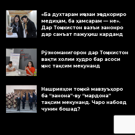
«Ба духтарам иҷозаи эҷодкориро
медиҳам, ба ҳамсарам — не».
Дар Тоҷикистон вазъи занонро
дар санъат пажуҳиш карданд
Рӯзноманигорон дар Тоҷикистон
вақти холии худро бар асоси
ҷинс тақсим мекунанд
Нашрияҳои тоҷикӣ мавзуъҳоро
ба “занона”-ву “мардона”
тақсим мекунанд. Чаро набояд
чунин бошад?