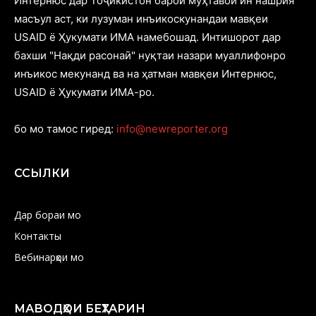
Интернюс дар Тоҷикистон барои муҳтавои ин нашрия
масъул аст, ки лузуман инъикоскунандаи мавқеи
USAID ё Ҳукумати ИМА намебошад. Интишорот дар
бахши "Нақди расонаӣ" нуқтаи назари муаллифонро
инъикос мекунанд ва на ҳатман мавқеи Интернюс,
USAID ё Ҳукумати ИМА-ро.
бо мо тамос гиред:
info@newreporter.org
ССЫЛКИ
Дар бораи мо
Контакты
Вебинарҳои мо
МАВОДҲОИ БЕҲТАРИН