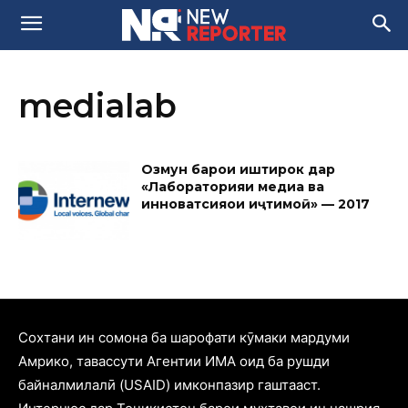
medialab
Озмун барои иштирок дар
«Лабораторияи медиа ва
инноватсияҳои иҷтимоӣ» — 2017
Cохтани ин сомона ба шарофати кӯмаки мардуми
Амрико, тавассути Агентии ИМА оид ба рушди
байналмилалӣ (USAID) имконпазир гаштааст.