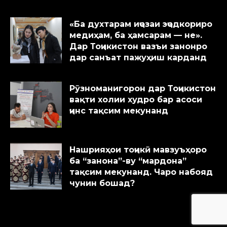
«Ба духтарам иҷозаи эҷодкориро
медиҳам, ба ҳамсарам — не».
Дар Тоҷикистон вазъи занонро
дар санъат пажуҳиш карданд
Рӯзноманигорон дар Тоҷикистон
вақти холии худро бар асоси
ҷинс тақсим мекунанд
Нашрияҳои тоҷикӣ мавзуъҳоро
ба “занона”-ву “мардона”
тақсим мекунанд. Чаро набояд
чунин бошад?