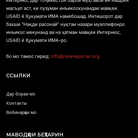
Интернюс дар Тоҷикистон барои муҳтавои ин нашрия
масъул аст, ки лузуман инъикоскунандаи мавқеи
USAID ё Ҳукумати ИМА намебошад. Интишорот дар
бахши "Нақди расонаӣ" нуқтаи назари муаллифонро
инъикос мекунанд ва на ҳатман мавқеи Интернюс,
USAID ё Ҳукумати ИМА-ро.
бо мо тамос гиред:
info@newreporter.org
ССЫЛКИ
Дар бораи мо
Контакты
Вебинарҳои мо
МАВОДҲОИ БЕҲТАРИН