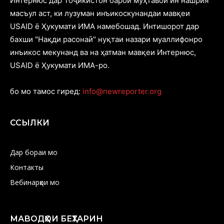
Интернюс дар Тоҷикистон барои муҳтавои ин нашрия
масъул аст, ки лузуман инъикоскунандаи мавқеи
USAID ё Ҳукумати ИМА намебошад. Интишорот дар
бахши "Нақди расонаӣ" нуқтаи назари муаллифонро
инъикос мекунанд ва на ҳатман мавқеи Интернюс,
USAID ё Ҳукумати ИМА-ро.
бо мо тамос гиред:
info@newreporter.org
ССЫЛКИ
Дар бораи мо
Контакты
Вебинарҳои мо
МАВОДҲОИ БЕҲТАРИН