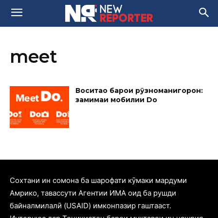
meet
Воситаҳо барои рӯзноманигорон:
замимаи мобилии Do
Cохтани ин сомона ба шарофати кӯмаки мардуми
Амрико, тавассути Агентии ИМА оид ба рушди
байналмилалӣ (USAID) имконпазир гаштааст.