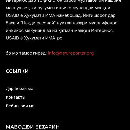
Интернюс дар Тоҷикистон барои муҳтавои ин нашрия
масъул аст, ки лузуман инъикоскунандаи мавқеи
USAID ё Ҳукумати ИМА намебошад. Интишорот дар
бахши "Нақди расонаӣ" нуқтаи назари муаллифонро
инъикос мекунанд ва на ҳатман мавқеи Интернюс,
USAID ё Ҳукумати ИМА-ро.
бо мо тамос гиред:
info@newreporter.org
ССЫЛКИ
Дар бораи мо
Контакты
Вебинарҳои мо
МАВОДҲОИ БЕҲТАРИН