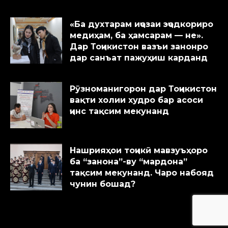
«Ба духтарам иҷозаи эҷодкориро
медиҳам, ба ҳамсарам — не».
Дар Тоҷикистон вазъи занонро
дар санъат пажуҳиш карданд
Рӯзноманигорон дар Тоҷикистон
вақти холии худро бар асоси
ҷинс тақсим мекунанд
Нашрияҳои тоҷикӣ мавзуъҳоро
ба “занона”-ву “мардона”
тақсим мекунанд. Чаро набояд
чунин бошад?