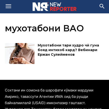
мухотабони ВАО
Мухотабони тарҳи худро чӣ гуна
бояд интихоб кард? Вебинари
Ержан Сулейменов
Cохтани ин сомона ба шарофати кӯмаки мардуми
Амрико, тавассути Агентии ИМА оид ба рушди
байналмилалӣ (USAID) имконпазир гаштааст.