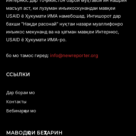
Интернюс дар Тоҷикистон барои муҳтавои ин нашрия
масъул аст, ки лузуман инъикоскунандаи мавқеи
USAID ё Ҳукумати ИМА намебошад. Интишорот дар
бахши "Нақди расонаӣ" нуқтаи назари муаллифонро
инъикос мекунанд ва на ҳатман мавқеи Интернюс,
USAID ё Ҳукумати ИМА-ро.
бо мо тамос гиред:
info@newreporter.org
ССЫЛКИ
Дар бораи мо
Контакты
Вебинарҳои мо
МАВОДҲОИ БЕҲТАРИН