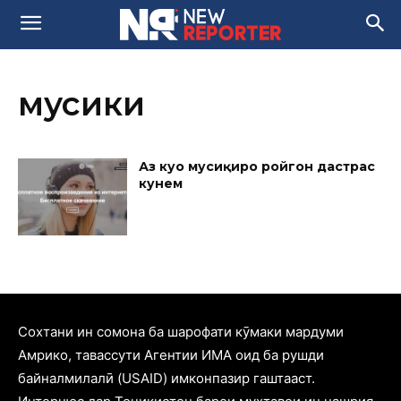
мусики
Аз куҷо мусиқиро ройгон дастрас
кунем
Cохтани ин сомона ба шарофати кӯмаки мардуми
Амрико, тавассути Агентии ИМА оид ба рушди
байналмилалӣ (USAID) имконпазир гаштааст.