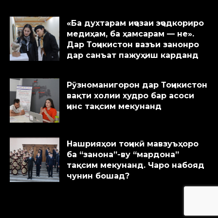
«Ба духтарам иҷозаи эҷодкориро
медиҳам, ба ҳамсарам — не».
Дар Тоҷикистон вазъи занонро
дар санъат пажуҳиш карданд
Рӯзноманигорон дар Тоҷикистон
вақти холии худро бар асоси
ҷинс тақсим мекунанд
Нашрияҳои тоҷикӣ мавзуъҳоро
ба “занона”-ву “мардона”
тақсим мекунанд. Чаро набояд
чунин бошад?