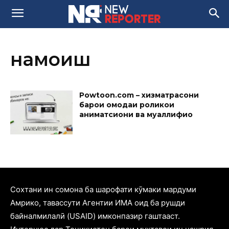
намоиш
Powtoon.com – хизматрасони
барои омодаи роликҳои
аниматсиони ва муаллифиҳо
Cохтани ин сомона ба шарофати кӯмаки мардуми
Амрико, тавассути Агентии ИМА оид ба рушди
байналмилалӣ (USAID) имконпазир гаштааст.