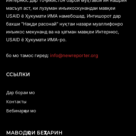
Интернюс дар Тоҷикистон барои муҳтавои ин нашрия
масъул аст, ки лузуман инъикоскунандаи мавқеи
USAID ё Ҳукумати ИМА намебошад. Интишорот дар
бахши "Нақди расонаӣ" нуқтаи назари муаллифонро
инъикос мекунанд ва на ҳатман мавқеи Интернюс,
USAID ё Ҳукумати ИМА-ро.
бо мо тамос гиред:
info@newreporter.org
ССЫЛКИ
Дар бораи мо
Контакты
Вебинарҳои мо
МАВОДҲОИ БЕҲТАРИН