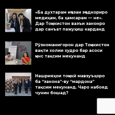
«Ба духтарам иҷозаи эҷодкориро
медиҳам, ба ҳамсарам — не».
Дар Тоҷикистон вазъи занонро
дар санъат пажуҳиш карданд
Рӯзноманигорон дар Тоҷикистон
вақти холии худро бар асоси
ҷинс тақсим мекунанд
Нашрияҳои тоҷикӣ мавзуъҳоро
ба “занона”-ву “мардона”
тақсим мекунанд. Чаро набояд
чунин бошад?