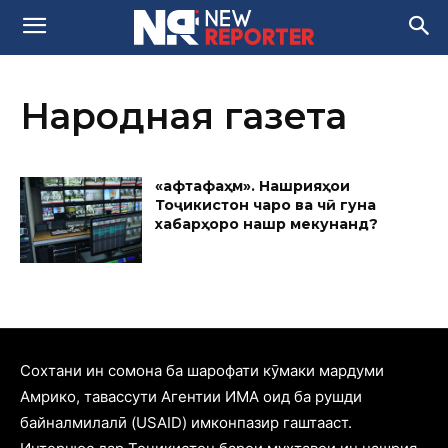
Народная газета
«Ҳафтафаҳм». Нашрияҳои
Тоҷикистон чаро ва чӣ гуна
хабарҳоро нашр мекунанд?
Cохтани ин сомона ба шарофати кӯмаки мардуми
Амрико, тавассути Агентии ИМА оид ба рушди
байналмилалӣ (USAID) имконпазир гаштааст.