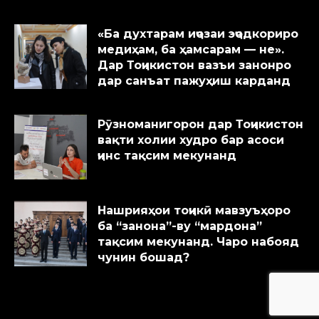
«Ба духтарам иҷозаи эҷодкориро
медиҳам, ба ҳамсарам — не».
Дар Тоҷикистон вазъи занонро
дар санъат пажуҳиш карданд
Рӯзноманигорон дар Тоҷикистон
вақти холии худро бар асоси
ҷинс тақсим мекунанд
Нашрияҳои тоҷикӣ мавзуъҳоро
ба “занона”-ву “мардона”
тақсим мекунанд. Чаро набояд
чунин бошад?