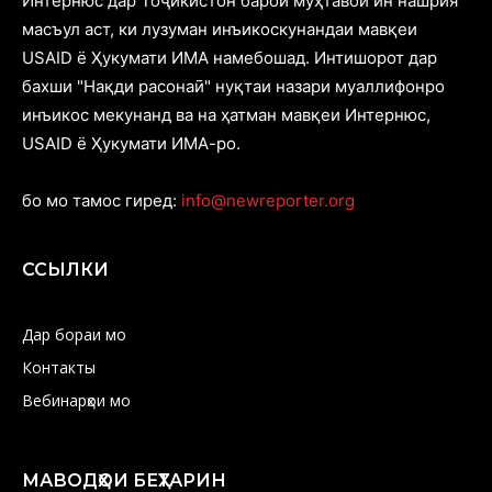
Интернюс дар Тоҷикистон барои муҳтавои ин нашрия
масъул аст, ки лузуман инъикоскунандаи мавқеи
USAID ё Ҳукумати ИМА намебошад. Интишорот дар
бахши "Нақди расонаӣ" нуқтаи назари муаллифонро
инъикос мекунанд ва на ҳатман мавқеи Интернюс,
USAID ё Ҳукумати ИМА-ро.
бо мо тамос гиред:
info@newreporter.org
ССЫЛКИ
Дар бораи мо
Контакты
Вебинарҳои мо
МАВОДҲОИ БЕҲТАРИН