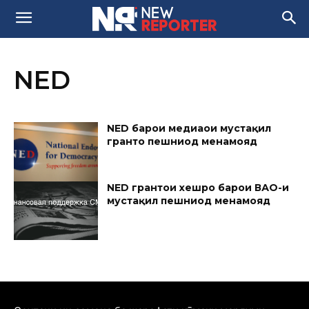
NED
NED барои медиаҳои мустақил
грантҳо пешниҳод менамояд
NED грантҳои хешро барои ВАО-и
мустақил пешниҳод менамояд