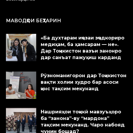
МАВОДҲОИ БЕҲТАРИН
«Ба духтарам иҷозаи эҷодкориро
медиҳам, ба ҳамсарам — не».
Дар Тоҷикистон вазъи занонро
дар санъат пажуҳиш карданд
Рӯзноманигорон дар Тоҷикистон
вақти холии худро бар асоси
ҷинс тақсим мекунанд
Нашрияҳои тоҷикӣ мавзуъҳоро
ба “занона”-ву “мардона”
тақсим мекунанд. Чаро набояд
чунин бошад?