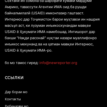
Cохтани ин сомона ба шарофати кӯмаки мардуми
Амрико, тавассути Агентии ИМА оид ба рушди
байналмилалӣ (USAID) имконпазир гаштааст.
Интернюс дар Тоҷикистон барои муҳтавои ин нашрия
масъул аст, ки лузуман инъикоскунандаи мавқеи
USAID ё Ҳукумати ИМА намебошад. Интишорот дар
бахши "Нақди расонаӣ" нуқтаи назари муаллифонро
инъикос мекунанд ва на ҳатман мавқеи Интернюс,
USAID ё Ҳукумати ИМА-ро.
бо мо тамос гиред:
info@newreporter.org
ССЫЛКИ
Дар бораи мо
Контакты
Вебинарҳои мо