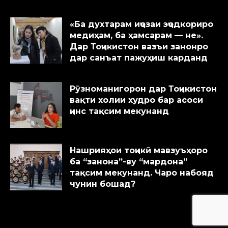
«Ба духтарам иҷозаи эҷодкориро
медиҳам, ба ҳамсарам — не».
Дар Тоҷикистон вазъи занонро
дар санъат пажуҳиш карданд
Рӯзноманигорон дар Тоҷикистон
вақти холии худро бар асоси
ҷинс тақсим мекунанд
Нашрияҳои тоҷикӣ мавзуъҳоро
ба “занона”-ву “мардона”
тақсим мекунанд. Чаро набояд
чунин бошад?