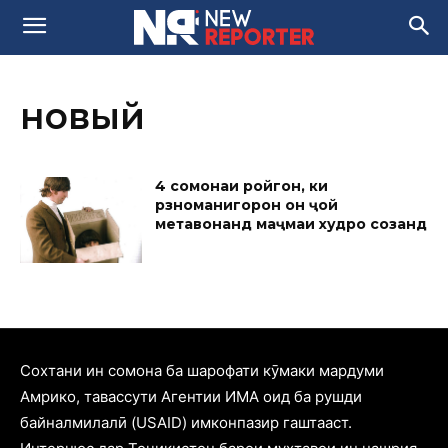
новый
4 сомонаи ройгон, ки
рӯзноманигорон он ҷой
метавонанд маҷмӯаи худро созанд
Cохтани ин сомона ба шарофати кӯмаки мардуми
Амрико, тавассути Агентии ИМА оид ба рушди
байналмилалӣ (USAID) имконпазир гаштааст.