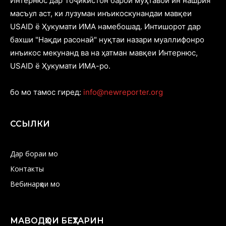
Интернюс дар Тоҷикистон барои муҳтавои ин нашрия
масъул аст, ки лузуман инъикоскунандаи мавқеи
USAID ё Ҳукумати ИМА намебошад. Интишорот дар
бахши "Нақди расонаӣ" нуқтаи назари муаллифонро
инъикос мекунанд ва на ҳатман мавқеи Интернюс,
USAID ё Ҳукумати ИМА-ро.
бо мо тамос гиред:
info@newreporter.org
ССЫЛКИ
Дар бораи мо
Контакты
Вебинарҳои мо
МАВОДҲОИ БЕҲТАРИН