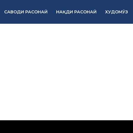
САВОДИ РАСОНАӢ
НАҚДИ РАСОНАӢ
ХУДОМӮЗ