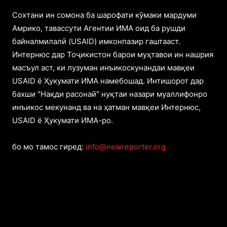
Cохтани ин сомона ба шарофати кӯмаки мардуми
Амрико, тавассути Агентии ИМА оид ба рушди
байналмилалӣ (USAID) имконпазир гаштааст.
Интернюс дар Тоҷикистон барои муҳтавои ин нашрия
масъул аст, ки лузуман инъикоскунандаи мавқеи
USAID ё Ҳукумати ИМА намебошад. Интишорот дар
бахши "Нақди расонаӣ" нуқтаи назари муаллифонро
инъикос мекунанд ва на ҳатман мавқеи Интернюс,
USAID ё Ҳукумати ИМА-ро.
бо мо тамос гиред:
info@newreporter.org