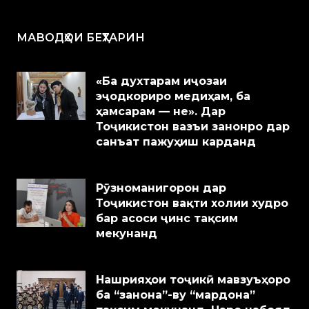
МАВОДҲОИ БЕҲТАРИН
«Ба духтарам иҷозаи
эҷодкориро медиҳам, ба
ҳамсарам — не». Дар
Тоҷикистон вазъи занонро дар
санъат пажуҳиш карданд
Рӯзноманигорон дар
Тоҷикистон вақти холии худро
бар асоси ҷинс тақсим
мекунанд
Нашрияҳои тоҷикӣ мавзуъҳоро
ба “занона”-ву “мардона”