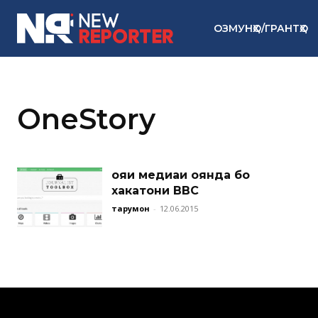
ОЗМУНҲО/ГРАНТҲО
OneStory
Ғояи медиаи оянда бо
хакатони BBC
тарҷумон
-
12.06.2015