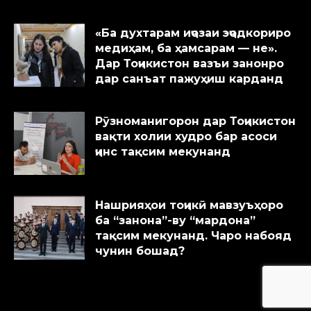
«Ба духтарам иҷозаи эҷодкориро
медиҳам, ба ҳамсарам — не».
Дар Тоҷикистон вазъи занонро
дар санъат пажуҳиш карданд
Рӯзноманигорон дар Тоҷикистон
вақти холии худро бар асоси
ҷинс тақсим мекунанд
Нашрияҳои тоҷикӣ мавзуъҳоро
ба “занона”-ву “мардона”
тақсим мекунанд. Чаро набояд
чунин бошад?