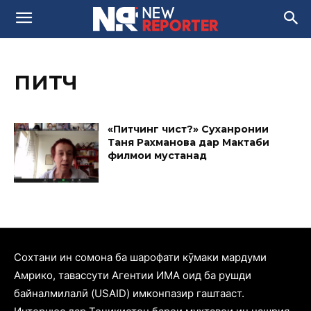
питч
«Питчинг чист?» Суханронии
Таня Рахманова дар Мактаби
филмҳои мустанад
Cохтани ин сомона ба шарофати кӯмаки мардуми
Амрико, тавассути Агентии ИМА оид ба рушди
байналмилалӣ (USAID) имконпазир гаштааст.