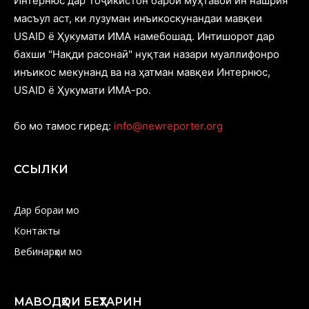
Интернюс дар Тоҷикистон барои муҳтавои ин нашрия
масъул аст, ки лузуман инъикоскунандаи мавқеи
USAID ё Ҳукумати ИМА намебошад. Интишорот дар
бахши "Нақди расонаӣ" нуқтаи назари муаллифонро
инъикос мекунанд ва на ҳатман мавқеи Интернюс,
USAID ё Ҳукумати ИМА-ро.
бо мо тамос гиред:
info@newreporter.org
ССЫЛКИ
Дар бораи мо
Контакты
Вебинарҳои мо
МАВОДҲОИ БЕҲТАРИН