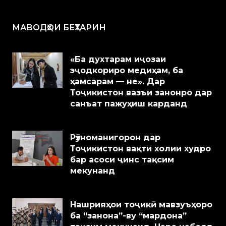
МАВОДҲОИ БЕҲТАРИН
«Ба духтарам иҷозаи
эҷодкориро медиҳам, ба
ҳамсарам — не». Дар
Тоҷикистон вазъи занонро дар
санъат пажуҳиш карданд
Рӯзноманигорон дар
Тоҷикистон вақти холии худро
бар асоси ҷинс тақсим
мекунанд
Нашрияҳои тоҷикӣ мавзуъҳоро
ба “занона”-ву “мардона”