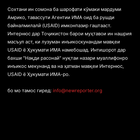
Cохтани ин сомона ба шарофати кӯмаки мардуми
Амрико, тавассути Агентии ИМА оид ба рушди
байналмилалӣ (USAID) имконпазир гаштааст.
Интернюс дар Тоҷикистон барои муҳтавои ин нашрия
масъул аст, ки лузуман инъикоскунандаи мавқеи
USAID ё Ҳукумати ИМА намебошад. Интишорот дар
бахши "Нақди расонаӣ" нуқтаи назари муаллифонро
инъикос мекунанд ва на ҳатман мавқеи Интернюс,
USAID ё Ҳукумати ИМА-ро.
бо мо тамос гиред:
info@newreporter.org