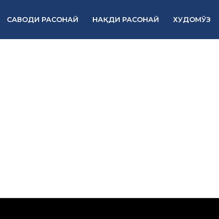
САВОДИ РАСОНАӢ
НАҚДИ РАСОНАӢ
ХУДОМӮЗ