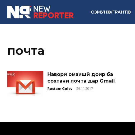
ОЗМУНҲО/ГРАНТҲО
почта
Навори омӯзишӣ доир ба
сохтани почта дар Gmail
Rustam Gulov
-
29.11.2017