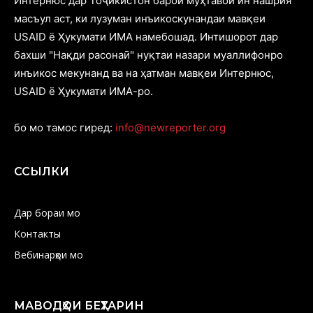
Интернюс дар Тоҷикистон барои муҳтавои ин нашрия
масъул аст, ки лузуман инъикоскунандаи мавқеи
USAID ё Ҳукумати ИМА намебошад. Интишорот дар
бахши "Нақди расонаӣ" нуқтаи назари муаллифонро
инъикос мекунанд ва на ҳатман мавқеи Интернюс,
USAID ё Ҳукумати ИМА-ро.
бо мо тамос гиред:
info@newreporter.org
ССЫЛКИ
Дар бораи мо
Контакты
Вебинарҳои мо
МАВОДҲОИ БЕҲТАРИН