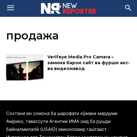
продажа
Verifeye Media Pro Camera –
замима барои сабт ва фурӯши акс-
ва видеомавод
Cохтани ин сомона ба шарофати кӯмаки мардуми
Амрико, тавассути Агентии ИМА оид ба рушди
байналмилалӣ (USAID) имконпазир гаштааст.