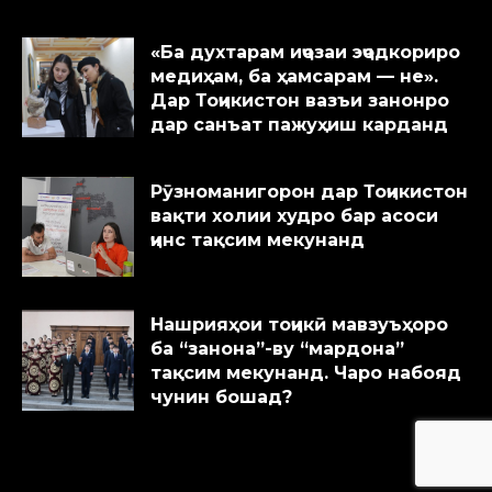
«Ба духтарам иҷозаи эҷодкориро
медиҳам, ба ҳамсарам — не».
Дар Тоҷикистон вазъи занонро
дар санъат пажуҳиш карданд
Рӯзноманигорон дар Тоҷикистон
вақти холии худро бар асоси
ҷинс тақсим мекунанд
Нашрияҳои тоҷикӣ мавзуъҳоро
ба “занона”-ву “мардона”
тақсим мекунанд. Чаро набояд
чунин бошад?