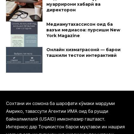
муҳаррирони хабарӣ ва
директорон
Медиамутахассисон оид ба
вазъи медиасоҳа: пурсиши New
York Magazine
Онлайн хизматрасонӣ — барои
ташкили тестҳои интерактивӣ
Cохтани ин сомона ба шарофати кӯмаки мардуми
Амрико, тавассути Агентии ИМА оид ба рушди
байналмилалӣ (USAID) имконпазир гаштааст.
Интернюс дар Тоҷикистон барои муҳтавои ин нашрия