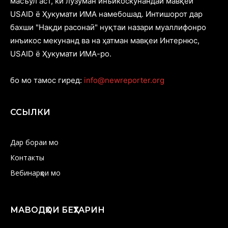
масъул аст, ки лузуман инъикоскунандаи мавқеи
USAID ё Ҳукумати ИМА намебошад. Интишорот дар
бахши "Нақди расонаӣ" нуқтаи назари муаллифонро
инъикос мекунанд ва на ҳатман мавқеи Интернюс,
USAID ё Ҳукумати ИМА-ро.
бо мо тамос гиред:
info@newreporter.org
ССЫЛКИ
Дар бораи мо
Контакты
Вебинарҳои мо
МАВОДҲОИ БЕҲТАРИН