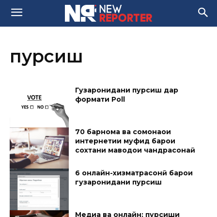
пурсиш
Гузаронидани пурсиш дар
формати Poll
70 барнома ва сомонаҳои
интернетии муфид барои
сохтани маводҳои чандрасонаӣ
6 онлайн-хизматрасонӣ барои
гузаронидани пурсиш
Медиа ва онлайн: пурсиши