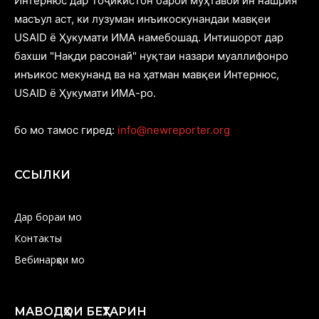
Интернюс дар Тоҷикистон барои муҳтавои ин нашрия
масъул аст, ки лузуман инъикоскунандаи мавқеи
USAID ё Ҳукумати ИМА намебошад. Интишорот дар
бахши "Нақди расонаӣ" нуқтаи назари муаллифонро
инъикос мекунанд ва на ҳатман мавқеи Интернюс,
USAID ё Ҳукумати ИМА-ро.
бо мо тамос гиред:
info@newreporter.org
ССЫЛКИ
Дар бораи мо
Контакты
Вебинарҳои мо
МАВОДҲОИ БЕҲТАРИН