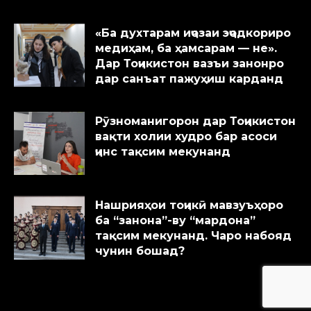
«Ба духтарам иҷозаи эҷодкориро
медиҳам, ба ҳамсарам — не».
Дар Тоҷикистон вазъи занонро
дар санъат пажуҳиш карданд
Рӯзноманигорон дар Тоҷикистон
вақти холии худро бар асоси
ҷинс тақсим мекунанд
Нашрияҳои тоҷикӣ мавзуъҳоро
ба “занона”-ву “мардона”
тақсим мекунанд. Чаро набояд
чунин бошад?