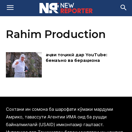
Rahim Production
Ҳаҷви тоҷикӣ дар YouTube:
бемаъно ва бераҳмона
Cохтани ин сомона ба шарофати кӯмаки мардуми
Амрико, тавассути Агентии ИМА оид ба рушди
байналмилалӣ (USAID) имконпазир гаштааст.