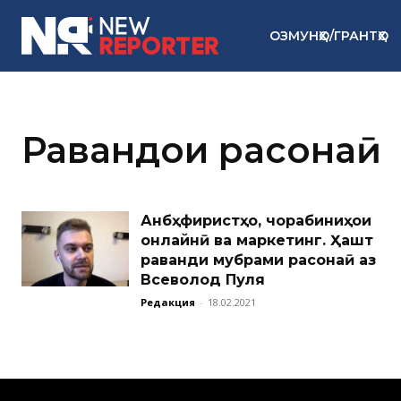
ОЗМУНҲО/ГРАНТҲО
Равандҳои расонаӣ
Анбӯҳфиристҳо, чорабиниҳои
онлайнӣ ва маркетинг. Ҳашт
раванди мубрами расонаӣ аз
Всеволод Пуля
Редакция
-
18.02.2021