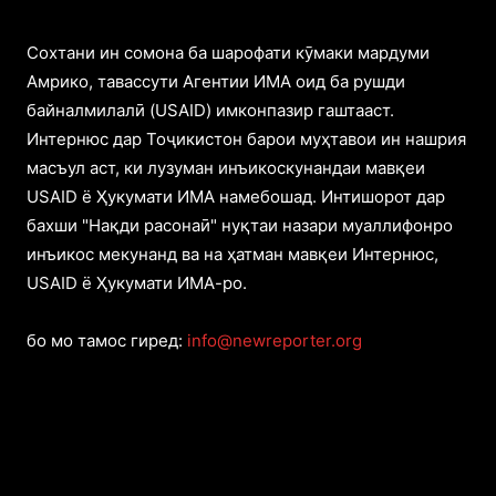
Cохтани ин сомона ба шарофати кӯмаки мардуми
Амрико, тавассути Агентии ИМА оид ба рушди
байналмилалӣ (USAID) имконпазир гаштааст.
Интернюс дар Тоҷикистон барои муҳтавои ин нашрия
масъул аст, ки лузуман инъикоскунандаи мавқеи
USAID ё Ҳукумати ИМА намебошад. Интишорот дар
бахши "Нақди расонаӣ" нуқтаи назари муаллифонро
инъикос мекунанд ва на ҳатман мавқеи Интернюс,
USAID ё Ҳукумати ИМА-ро.
бо мо тамос гиред:
info@newreporter.org