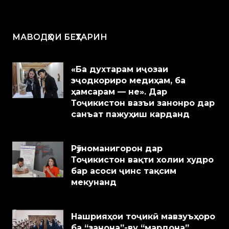
МАВОДҲОИ БЕҲТАРИН
«Ба духтарам иҷозаи
эҷодкориро медиҳам, ба
ҳамсарам — не». Дар
Тоҷикистон вазъи занонро дар
санъат пажуҳиш карданд
Рӯзноманигорон дар
Тоҷикистон вақти холии худро
бар асоси ҷинс тақсим
мекунанд
Нашрияҳои тоҷикӣ мавзуъҳоро
ба “занона”-ву “мардона”