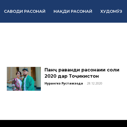
САВОДИ РАСОНАӢ
НАҚДИ РАСОНАӢ
ХУДОМӮЗ
Панҷ раванди расонаии соли
2020 дар Тоҷикистон
Нурангез Рустамзода
-
28.12.2020