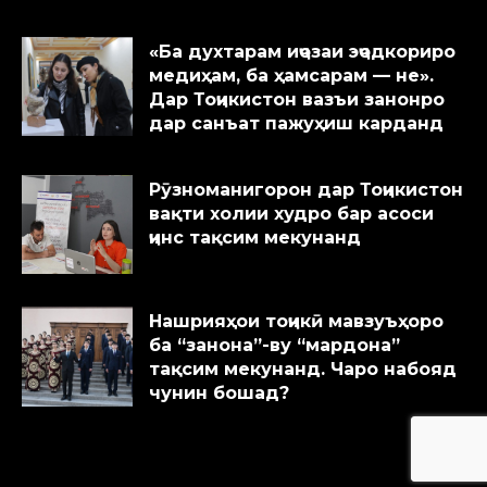
«Ба духтарам иҷозаи эҷодкориро
медиҳам, ба ҳамсарам — не».
Дар Тоҷикистон вазъи занонро
дар санъат пажуҳиш карданд
Рӯзноманигорон дар Тоҷикистон
вақти холии худро бар асоси
ҷинс тақсим мекунанд
Нашрияҳои тоҷикӣ мавзуъҳоро
ба “занона”-ву “мардона”
тақсим мекунанд. Чаро набояд
чунин бошад?