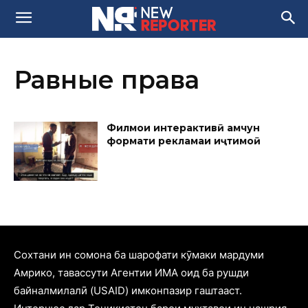
Равные права
Филмҳои интерактивӣ ҳамчун
формати рекламаи иҷтимоӣ
Cохтани ин сомона ба шарофати кӯмаки мардуми
Амрико, тавассути Агентии ИМА оид ба рушди
байналмилалӣ (USAID) имконпазир гаштааст.