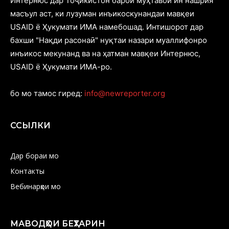
Интернюс дар Тоҷикистон барои муҳтавои ин нашрия
масъул аст, ки лузуман инъикоскунандаи мавқеи
USAID ё Ҳукумати ИМА намебошад. Интишорот дар
бахши "Нақди расонаӣ" нуқтаи назари муаллифонро
инъикос мекунанд ва на ҳатман мавқеи Интернюс,
USAID ё Ҳукумати ИМА-ро.
бо мо тамос гиред:
info@newreporter.org
ССЫЛКИ
Дар бораи мо
Контакты
Вебинарҳои мо
МАВОДҲОИ БЕҲТАРИН