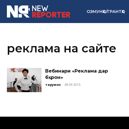
ОЗМУНҲО/ГРАНТҲО
реклама на сайте
Вебинари «Реклама дар
бӯҳрон»
тарҷумон
-
08.09.2015