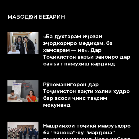
МАВОДҲОИ БЕҲТАРИН
«Ба духтарам иҷозаи
эҷодкориро медиҳам, ба
ҳамсарам — не». Дар
Тоҷикистон вазъи занонро дар
санъат пажуҳиш карданд
Рӯзноманигорон дар
Тоҷикистон вақти холии худро
бар асоси ҷинс тақсим
мекунанд
Нашрияҳои тоҷикӣ мавзуъҳоро
ба “занона”-ву “мардона”