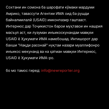
Cохтани ин сомона ба шарофати кӯмаки мардуми
Амрико, тавассути Агентии ИМА оид ба рушди
байналмилалӣ (USAID) имконпазир гаштааст.
Интернюс дар Тоҷикистон барои муҳтавои ин нашрия
масъул аст, ки лузуман инъикоскунандаи мавқеи
USAID ё Ҳукумати ИМА намебошад. Интишорот дар
бахши "Нақди расонаӣ" нуқтаи назари муаллифонро
инъикос мекунанд ва на ҳатман мавқеи Интернюс,
USAID ё Ҳукумати ИМА-ро.
бо мо тамос гиред:
info@newreporter.org