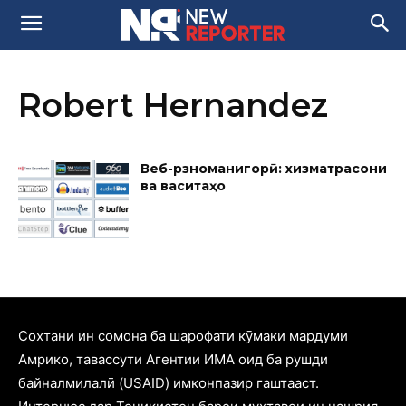
Robert Hernandez
Веб-рӯзноманигорӣ: хизматрасони
ва васитаҳо
Cохтани ин сомона ба шарофати кӯмаки мардуми
Амрико, тавассути Агентии ИМА оид ба рушди
байналмилалӣ (USAID) имконпазир гаштааст.