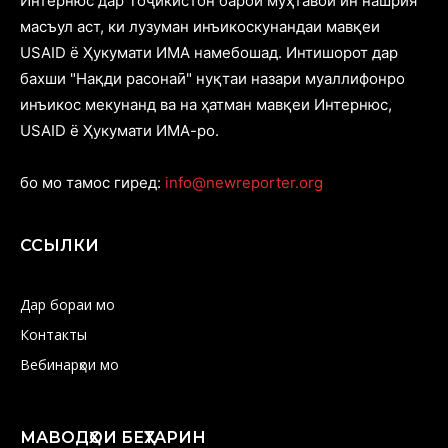
Интернюс дар Тоҷикистон барои муҳтавои ин нашрия
масъул аст, ки лузуман инъикоскунандаи мавқеи
USAID ё Ҳукумати ИМА намебошад. Интишорот дар
бахши "Нақди расонаӣ" нуқтаи назари муаллифонро
инъикос мекунанд ва на ҳатман мавқеи Интернюс,
USAID ё Ҳукумати ИМА-ро.
бо мо тамос гиред:
info@newreporter.org
ССЫЛКИ
Дар бораи мо
Контакты
Вебинарҳои мо
МАВОДҲОИ БЕҲТАРИН