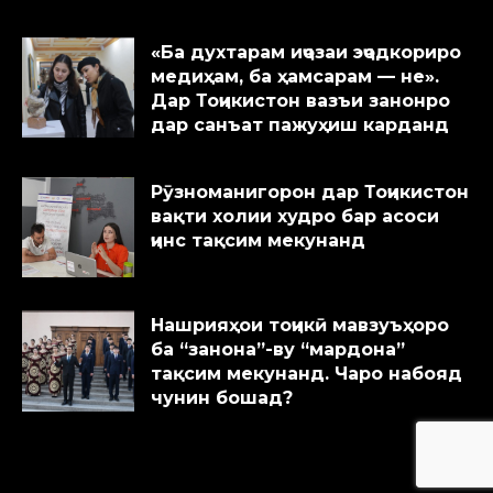
«Ба духтарам иҷозаи эҷодкориро
медиҳам, ба ҳамсарам — не».
Дар Тоҷикистон вазъи занонро
дар санъат пажуҳиш карданд
Рӯзноманигорон дар Тоҷикистон
вақти холии худро бар асоси
ҷинс тақсим мекунанд
Нашрияҳои тоҷикӣ мавзуъҳоро
ба “занона”-ву “мардона”
тақсим мекунанд. Чаро набояд
чунин бошад?