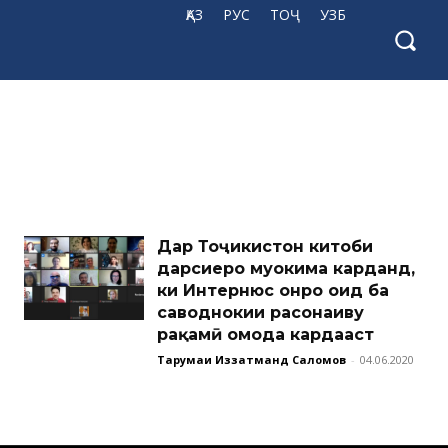
ҚАЗ
РУС
ТОҶ
УЗБ
Дар Тоҷикистон китоби
дарсиеро муҳокима карданд,
ки Интернюс онро оид ба
саводнокии расонаиву
рақамӣ омода кардааст
Тарҷумаи Иззатманд Саломов
-
04.06.2020