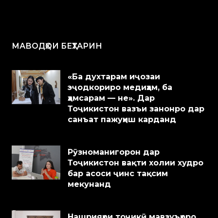
МАВОДҲОИ БЕҲТАРИН
«Ба духтарам иҷозаи
эҷодкориро медиҳам, ба
ҳамсарам — не». Дар
Тоҷикистон вазъи занонро дар
санъат пажуҳиш карданд
Рӯзноманигорон дар
Тоҷикистон вақти холии худро
бар асоси ҷинс тақсим
мекунанд
Нашрияҳои тоҷикӣ мавзуъҳоро