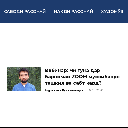
САВОДИ РАСОНАӢ
НАҚДИ РАСОНАӢ
ХУДОМӮЗ
Вебинар: Чӣ гуна дар
барномаи ZOOM мусоҳибаҳоро
ташкил ва сабт кард?
Нурангез Рустамзода
-
08.07.2020