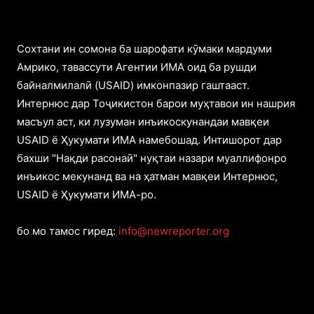
Cохтани ин сомона ба шарофати кӯмаки мардуми
Амрико, тавассути Агентии ИМА оид ба рушди
байналмилалӣ (USAID) имконпазир гаштааст.
Интернюс дар Тоҷикистон барои муҳтавои ин нашрия
масъул аст, ки лузуман инъикоскунандаи мавқеи
USAID ё Ҳукумати ИМА намебошад. Интишорот дар
бахши "Нақди расонаӣ" нуқтаи назари муаллифонро
инъикос мекунанд ва на ҳатман мавқеи Интернюс,
USAID ё Ҳукумати ИМА-ро.
бо мо тамос гиред:
info@newreporter.org