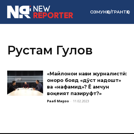
ОЗМУНҲО/ГРАНТҲО
Рустам Гулов
«Майлонҳои нави журналистӣ:
онҳоро бояд «дӯст надошт»
ва «нафаҳмид»? Ё ҳамчун
воқеият пазируфт?»
Раҷаб Мирзо
-
11.02.2023