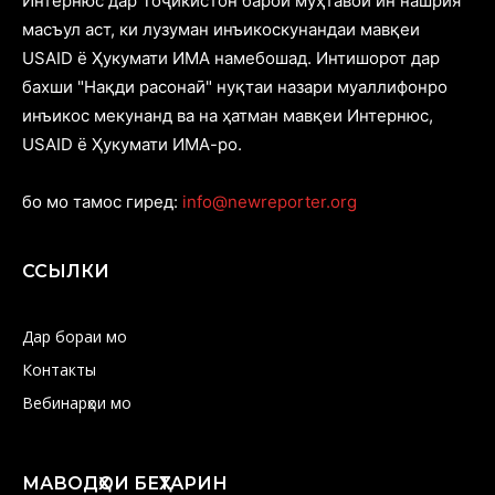
Интернюс дар Тоҷикистон барои муҳтавои ин нашрия
масъул аст, ки лузуман инъикоскунандаи мавқеи
USAID ё Ҳукумати ИМА намебошад. Интишорот дар
бахши "Нақди расонаӣ" нуқтаи назари муаллифонро
инъикос мекунанд ва на ҳатман мавқеи Интернюс,
USAID ё Ҳукумати ИМА-ро.
бо мо тамос гиред:
info@newreporter.org
ССЫЛКИ
Дар бораи мо
Контакты
Вебинарҳои мо
МАВОДҲОИ БЕҲТАРИН