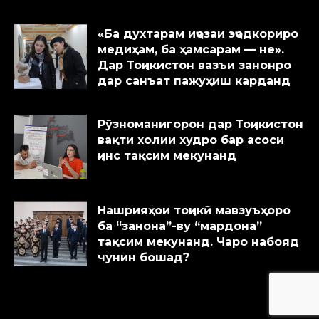
«Ба духтарам иҷозаи эҷодкориро
медиҳам, ба ҳамсарам — не».
Дар Тоҷикистон вазъи занонро
дар санъат пажуҳиш карданд
Рӯзноманигорон дар Тоҷикистон
вақти холии худро бар асоси
ҷинс тақсим мекунанд
Нашрияҳои тоҷикӣ мавзуъҳоро
ба “занона”-ву “мардона”
тақсим мекунанд. Чаро набояд
чунин бошад?