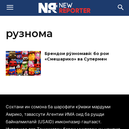
рузнома
Брендҳои рӯзномавӣ: бо роҳи
«Смешарикҳо» ва Супермен
Cохтани ин сомона ба шарофати кӯмаки мардуми
Амрико, тавассути Агентии ИМА оид ба рушди
байналмилалӣ (USAID) имконпазир гаштааст.