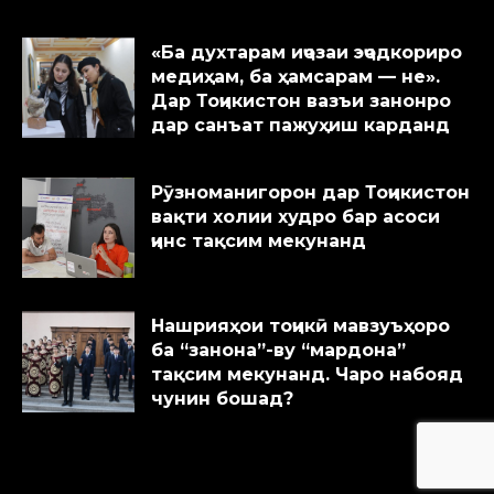
«Ба духтарам иҷозаи эҷодкориро
медиҳам, ба ҳамсарам — не».
Дар Тоҷикистон вазъи занонро
дар санъат пажуҳиш карданд
Рӯзноманигорон дар Тоҷикистон
вақти холии худро бар асоси
ҷинс тақсим мекунанд
Нашрияҳои тоҷикӣ мавзуъҳоро
ба “занона”-ву “мардона”
тақсим мекунанд. Чаро набояд
чунин бошад?