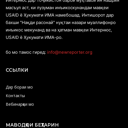
Интернюс дар Тоҷикистон барои муҳтавои ин нашрия
масъул аст, ки лузуман инъикоскунандаи мавқеи
USAID ё Ҳукумати ИМА намебошад. Интишорот дар
бахши "Нақди расонаӣ" нуқтаи назари муаллифонро
инъикос мекунанд ва на ҳатман мавқеи Интернюс,
USAID ё Ҳукумати ИМА-ро.
бо мо тамос гиред:
info@newreporter.org
ССЫЛКИ
Дар бораи мо
Контакты
Вебинарҳои мо
МАВОДҲОИ БЕҲТАРИН