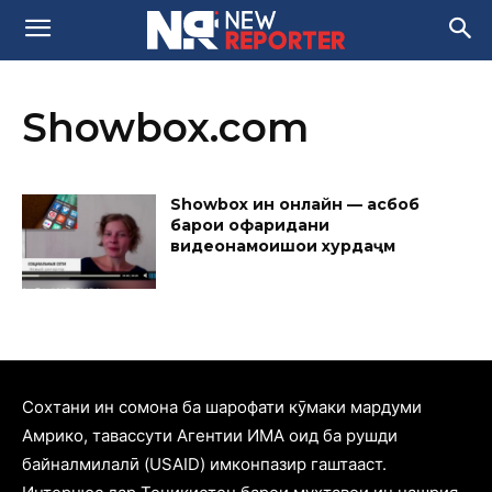
Showbox.com
Showbox ин онлайн — асбоб
барои офаридани
видеонамоишҳои хурдҳаҷм
Cохтани ин сомона ба шарофати кӯмаки мардуми
Амрико, тавассути Агентии ИМА оид ба рушди
байналмилалӣ (USAID) имконпазир гаштааст.