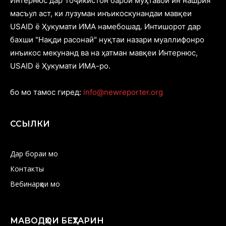
Интернюс дар Тоҷикистон барои муҳтавои ин нашрия
масъул аст, ки лузуман инъикоскунандаи мавқеи
USAID ё Ҳукумати ИМА намебошад. Интишорот дар
бахши "Нақди расонаӣ" нуқтаи назари муаллифонро
инъикос мекунанд ва на ҳатман мавқеи Интернюс,
USAID ё Ҳукумати ИМА-ро.
бо мо тамос гиред:
info@newreporter.org
ССЫЛКИ
Дар бораи мо
Контакты
Вебинарҳои мо
МАВОДҲОИ БЕҲТАРИН