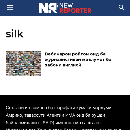
silk
Вебинарҳои ройгон оид ба
журналистикаи маълумот ба
забони англисӣ
Cохтани ин сомона ба шарофати кӯмаки мардуми
Амрико, тавассути Агентии ИМА оид ба рушди
байналмилалӣ (USAID) имконпазир гаштааст.