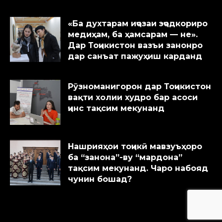
«Ба духтарам иҷозаи эҷодкориро
медиҳам, ба ҳамсарам — не».
Дар Тоҷикистон вазъи занонро
дар санъат пажуҳиш карданд
Рӯзноманигорон дар Тоҷикистон
вақти холии худро бар асоси
ҷинс тақсим мекунанд
Нашрияҳои тоҷикӣ мавзуъҳоро
ба “занона”-ву “мардона”
тақсим мекунанд. Чаро набояд
чунин бошад?