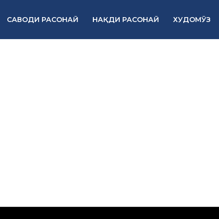
САВОДИ РАСОНАӢ
НАҚДИ РАСОНАӢ
ХУДОМӮЗ