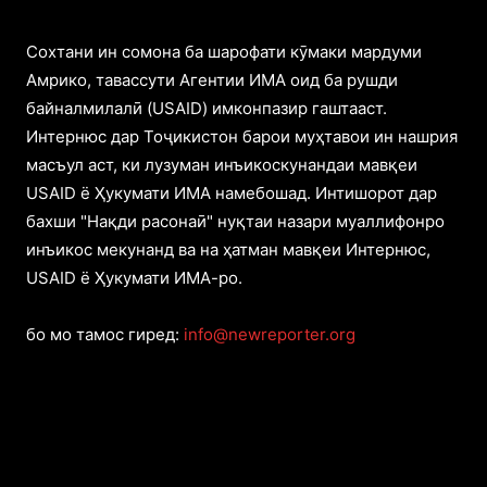
Cохтани ин сомона ба шарофати кӯмаки мардуми
Амрико, тавассути Агентии ИМА оид ба рушди
байналмилалӣ (USAID) имконпазир гаштааст.
Интернюс дар Тоҷикистон барои муҳтавои ин нашрия
масъул аст, ки лузуман инъикоскунандаи мавқеи
USAID ё Ҳукумати ИМА намебошад. Интишорот дар
бахши "Нақди расонаӣ" нуқтаи назари муаллифонро
инъикос мекунанд ва на ҳатман мавқеи Интернюс,
USAID ё Ҳукумати ИМА-ро.
бо мо тамос гиред:
info@newreporter.org