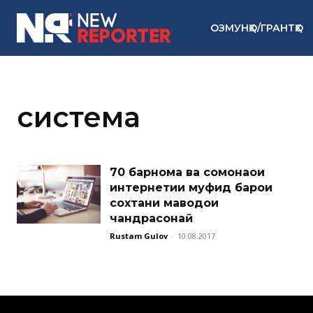
ОЗМУНҲО/ГРАНТҲО
система
70 барнома ва сомонаҳои
интернетии муфид барои
сохтани маводҳои
чандрасонаӣ
Rustam Gulov
-
10.08.2017