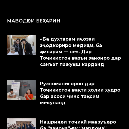
МАВОДҲОИ БЕҲТАРИН
«Ба духтарам иҷозаи
эҷодкориро медиҳам, ба
ҳамсарам — не». Дар
Тоҷикистон вазъи занонро дар
санъат пажуҳиш карданд
Рӯзноманигорон дар
Тоҷикистон вақти холии худро
бар асоси ҷинс тақсим
мекунанд
Нашрияҳои тоҷикӣ мавзуъҳоро
ба “занона”-ву “мардона”