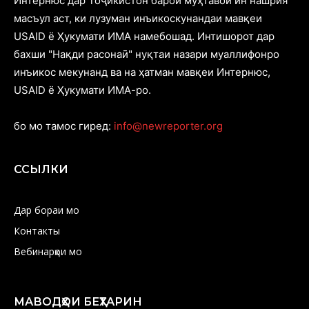
Интернюс дар Тоҷикистон барои муҳтавои ин нашрия
масъул аст, ки лузуман инъикоскунандаи мавқеи
USAID ё Ҳукумати ИМА намебошад. Интишорот дар
бахши "Нақди расонаӣ" нуқтаи назари муаллифонро
инъикос мекунанд ва на ҳатман мавқеи Интернюс,
USAID ё Ҳукумати ИМА-ро.
бо мо тамос гиред:
info@newreporter.org
ССЫЛКИ
Дар бораи мо
Контакты
Вебинарҳои мо
МАВОДҲОИ БЕҲТАРИН