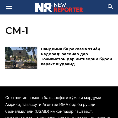
СМ-1
Пандемия ба реклама эҳтиёҷ
надорад: расонаҳо дар
Тоҷикистон дар интизории бӯҳрон
карахт шудаанд
Cохтани ин сомона ба шарофати кӯмаки мардуми
Амрико, тавассути Агентии ИМА оид ба рушди
байналмилалӣ (USAID) имконпазир гаштааст.