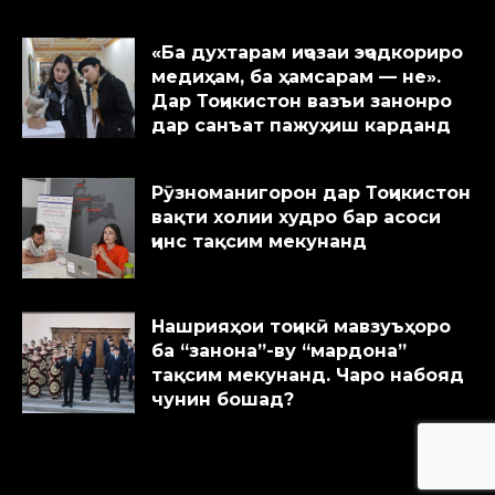
«Ба духтарам иҷозаи эҷодкориро
медиҳам, ба ҳамсарам — не».
Дар Тоҷикистон вазъи занонро
дар санъат пажуҳиш карданд
Рӯзноманигорон дар Тоҷикистон
вақти холии худро бар асоси
ҷинс тақсим мекунанд
Нашрияҳои тоҷикӣ мавзуъҳоро
ба “занона”-ву “мардона”
тақсим мекунанд. Чаро набояд
чунин бошад?