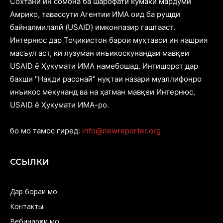
Cохтани ин сомона ба шарофати кӯмаки мардуми
Амрико, тавассути Агентии ИМА оид ба рушди
байналмилалӣ (USAID) имконпазир гаштааст.
Интернюс дар Тоҷикистон барои муҳтавои ин нашрия
масъул аст, ки лузуман инъикоскунандаи мавқеи
USAID ё Ҳукумати ИМА намебошад. Интишорот дар
бахши "Нақди расонаӣ" нуқтаи назари муаллифонро
инъикос мекунанд ва на ҳатман мавқеи Интернюс,
USAID ё Ҳукумати ИМА-ро.
бо мо тамос гиред:
info@newreporter.org
ССЫЛКИ
Дар бораи мо
Контакты
Вебинарҳои мо