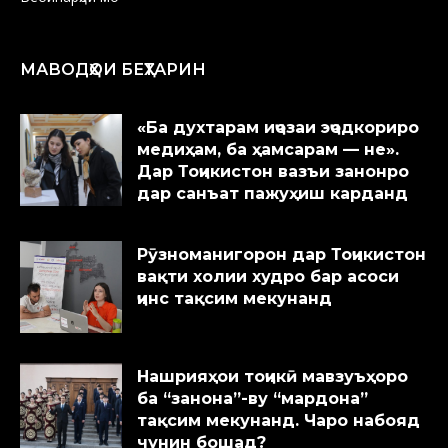
МАВОДҲОИ БЕҲТАРИН
«Ба духтарам иҷозаи эҷодкориро
медиҳам, ба ҳамсарам — не».
Дар Тоҷикистон вазъи занонро
дар санъат пажуҳиш карданд
Рӯзноманигорон дар Тоҷикистон
вақти холии худро бар асоси
ҷинс тақсим мекунанд
Нашрияҳои тоҷикӣ мавзуъҳоро
ба “занона”-ву “мардона”
тақсим мекунанд. Чаро набояд
чунин бошад?