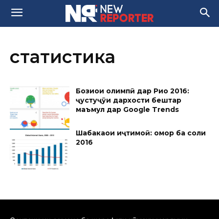
статистика
Бозиҳои олимпӣ дар Рио 2016:
ҷустуҷӯи дархости бештар
маъмул дар Google Trends
Шабакаҳои иҷтимоӣ: омор ба соли
2016