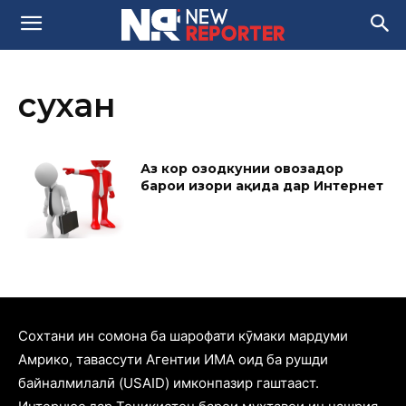
сухан
Аз кор озодкунии овозадор
барои изҳори ақида дар Интернет
Cохтани ин сомона ба шарофати кӯмаки мардуми
Амрико, тавассути Агентии ИМА оид ба рушди
байналмилалӣ (USAID) имконпазир гаштааст.