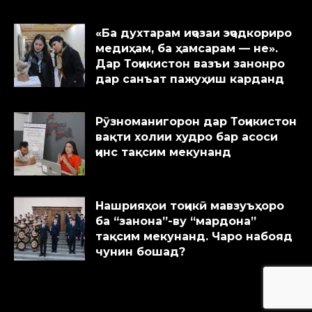
«Ба духтарам иҷозаи эҷодкориро
медиҳам, ба ҳамсарам — не».
Дар Тоҷикистон вазъи занонро
дар санъат пажуҳиш карданд
Рӯзноманигорон дар Тоҷикистон
вақти холии худро бар асоси
ҷинс тақсим мекунанд
Нашрияҳои тоҷикӣ мавзуъҳоро
ба “занона”-ву “мардона”
тақсим мекунанд. Чаро набояд
чунин бошад?