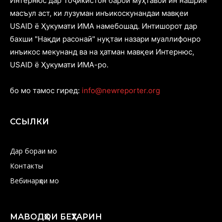
Интернюс дар Тоҷикистон барои муҳтавои ин нашрия
масъул аст, ки лузуман инъикоскунандаи мавқеи
USAID ё Ҳукумати ИМА намебошад. Интишорот дар
бахши "Нақди расонаӣ" нуқтаи назари муаллифонро
инъикос мекунанд ва на ҳатман мавқеи Интернюс,
USAID ё Ҳукумати ИМА-ро.
бо мо тамос гиред:
info@newreporter.org
ССЫЛКИ
Дар бораи мо
Контакты
Вебинарҳои мо
МАВОДҲОИ БЕҲТАРИН