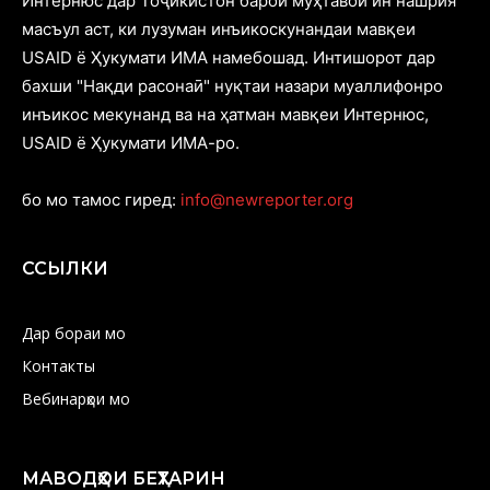
Интернюс дар Тоҷикистон барои муҳтавои ин нашрия
масъул аст, ки лузуман инъикоскунандаи мавқеи
USAID ё Ҳукумати ИМА намебошад. Интишорот дар
бахши "Нақди расонаӣ" нуқтаи назари муаллифонро
инъикос мекунанд ва на ҳатман мавқеи Интернюс,
USAID ё Ҳукумати ИМА-ро.
бо мо тамос гиред:
info@newreporter.org
ССЫЛКИ
Дар бораи мо
Контакты
Вебинарҳои мо
МАВОДҲОИ БЕҲТАРИН