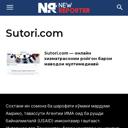
Sutori.com
Sutori.com — онлайн
хизматрасонии ройгон барои
маводҳои мултимедиавӣ
Cохтани ин сомона ба шарофати кӯмаки мардуми
Амрико, тавассути Агентии ИМА оид ба рушди
байналмилалӣ (USAID) имконпазир гаштааст.