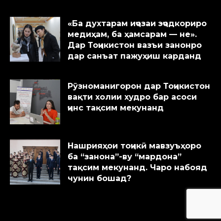
«Ба духтарам иҷозаи эҷодкориро
медиҳам, ба ҳамсарам — не».
Дар Тоҷикистон вазъи занонро
дар санъат пажуҳиш карданд
Рӯзноманигорон дар Тоҷикистон
вақти холии худро бар асоси
ҷинс тақсим мекунанд
Нашрияҳои тоҷикӣ мавзуъҳоро
ба “занона”-ву “мардона”
тақсим мекунанд. Чаро набояд
чунин бошад?